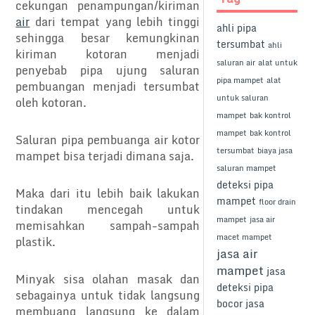
cekungan penampungan/kiriman
air
dari tempat yang lebih tinggi
ahli pipa
sehingga besar kemungkinan
tersumbat
ahli
kiriman kotoran menjadi
saluran air
alat untuk
penyebab pipa ujung saluran
pipa mampet
alat
pembuangan menjadi tersumbat
untuk saluran
oleh kotoran.
mampet
bak kontrol
mampet
bak kontrol
Saluran pipa pembuanga air kotor
tersumbat
biaya jasa
mampet bisa terjadi dimana saja.
saluran mampet
deteksi pipa
Maka dari itu lebih baik lakukan
mampet
floor drain
tindakan mencegah untuk
mampet
jasa air
memisahkan sampah-sampah
macet mampet
plastik.
jasa air
mampet
jasa
Minyak sisa olahan masak dan
deteksi pipa
sebagainya untuk tidak langsung
bocor
jasa
membuang langsung ke dalam