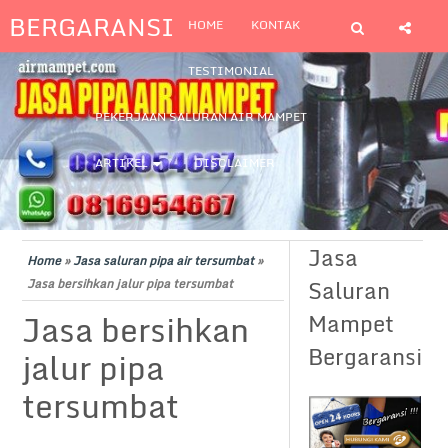
BERGARANSI
HOME
KONTAK
TESTIMONIAL
PEKERJAAN SALURAN AIR MAMPET
ARTIKEL
DISCLAIMER
Jasa
Home
»
Jasa saluran pipa air tersumbat
»
Saluran
Jasa bersihkan jalur pipa tersumbat
Jasa bersihkan
Mampet
Bergaransi
jalur pipa
tersumbat