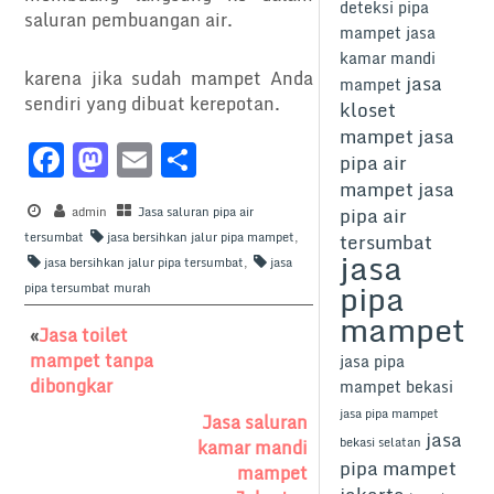
deteksi pipa
saluran pembuangan air.
mampet
jasa
kamar mandi
karena jika sudah mampet Anda
jasa
mampet
sendiri yang dibuat kerepotan.
kloset
mampet
jasa
F
M
E
S
pipa air
a
a
m
h
mampet
jasa
pipa air
c
admin
st
Jasa saluran pipa air
ai
ar
tersumbat
tersumbat
jasa bersihkan jalur pipa mampet
,
e
o
l
e
jasa
jasa bersihkan jalur pipa tersumbat
,
jasa
pipa
b
d
pipa tersumbat murah
mampet
o
o
«
Jasa toilet
o
n
mampet tanpa
jasa pipa
dibongkar
mampet bekasi
k
jasa pipa mampet
Jasa saluran
jasa
bekasi selatan
kamar mandi
pipa mampet
mampet