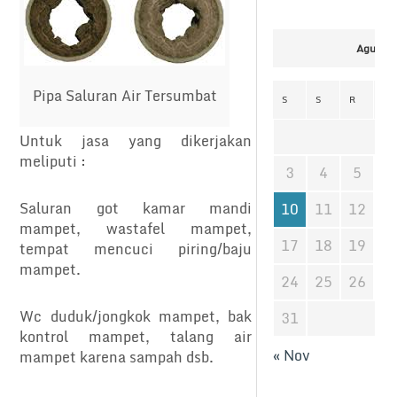
Agustus
Pipa Saluran Air Tersumbat
S
S
R
K
Untuk jasa yang dikerjakan
meliputi :
3
4
5
6
Saluran got kamar mandi
10
11
12
1
mampet, wastafel mampet,
17
18
19
2
tempat mencuci piring/baju
mampet.
24
25
26
2
Wc duduk/jongkok mampet, bak
31
kontrol mampet, talang air
« Nov
mampet karena sampah dsb.