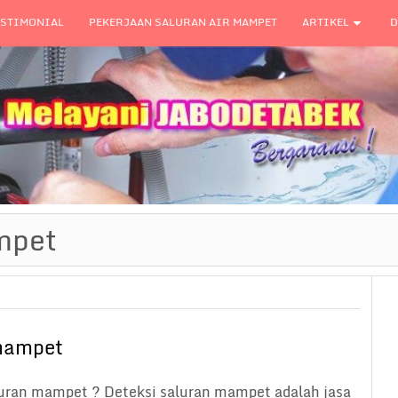
ESTIMONIAL
PEKERJAAN SALURAN AIR MAMPET
ARTIKEL
D
mpet
 mampet
luran mampet ? Deteksi saluran mampet adalah jasa