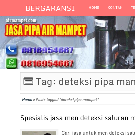
BERGARANSI
HOME
KONTAK
T
Tag:
deteksi pipa ma
Home
»
Posts tagged "deteksi pipa mampet"
Spesialis jasa men deteksi saluran
Cari jasa untuk men deteksi sa