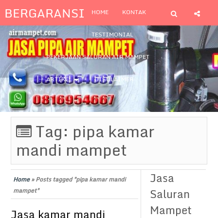
BERGARANSI
HOME
KONTAK
TESTIMONIAL
PEKERJAAN SALURAN AIR MAMPET
ARTIKEL
DISCLAIMER
Tag:
pipa kamar
mandi mampet
Jasa
Home
»
Posts tagged "pipa kamar mandi
Saluran
mampet"
Mampet
Jasa kamar mandi