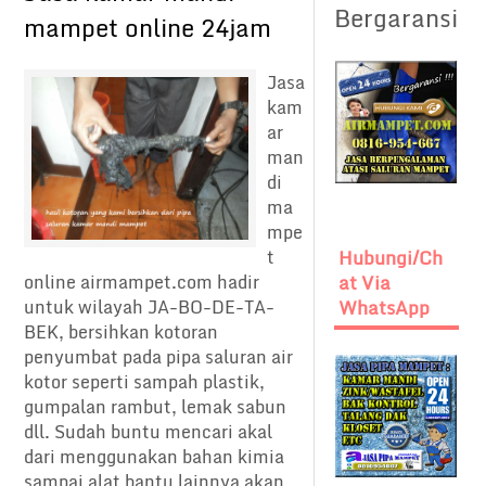
Bergaransi
mampet online 24jam
Jasa
kam
ar
man
di
ma
mpe
t
Hubungi/Ch
online airmampet.com hadir
At Via
untuk wilayah JA-BO-DE-TA-
WhatsApp
BEK, bersihkan kotoran
penyumbat pada pipa saluran air
kotor seperti sampah plastik,
gumpalan rambut, lemak sabun
dll. Sudah buntu mencari akal
dari menggunakan bahan kimia
sampai alat bantu lainnya akan