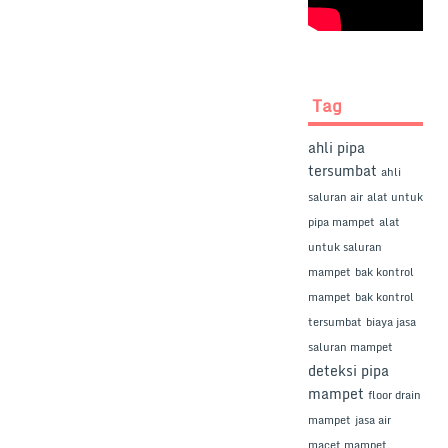
Tag
ahli pipa
tersumbat
ahli
saluran air
alat untuk
pipa mampet
alat
untuk saluran
mampet
bak kontrol
mampet
bak kontrol
tersumbat
biaya jasa
saluran mampet
deteksi pipa
mampet
floor drain
mampet
jasa air
macet mampet