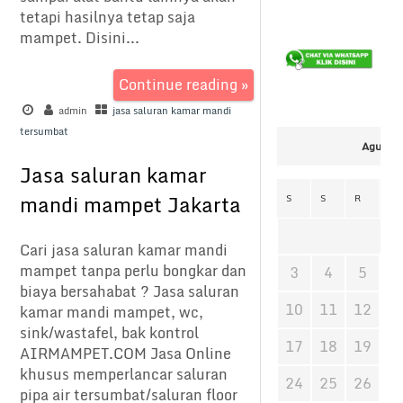
tetapi hasilnya tetap saja
mampet. Disini...
Continue reading »
admin
jasa saluran kamar mandi
tersumbat
Agustus
Jasa saluran kamar
mandi mampet Jakarta
S
S
R
K
Cari jasa saluran kamar mandi
mampet tanpa perlu bongkar dan
3
4
5
6
biaya bersahabat ? Jasa saluran
10
11
12
1
kamar mandi mampet, wc,
sink/wastafel, bak kontrol
17
18
19
2
AIRMAMPET.COM Jasa Online
khusus memperlancar saluran
24
25
26
2
pipa air tersumbat/saluran floor