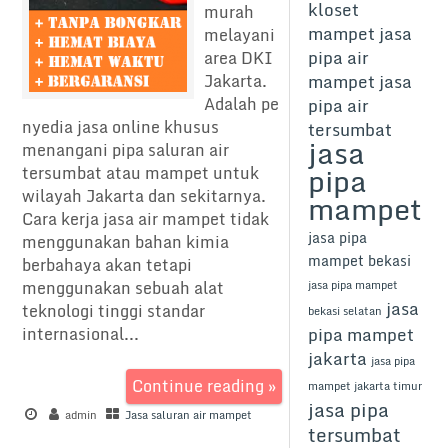
kloset
murah
mampet
jasa
melayani
pipa air
area DKI
Jakarta.
mampet
jasa
Adalah pe
pipa air
nyedia jasa online khusus
tersumbat
jasa
menangani pipa saluran air
pipa
tersumbat atau mampet untuk
wilayah Jakarta dan sekitarnya.
mampet
Cara kerja jasa air mampet tidak
jasa pipa
menggunakan bahan kimia
mampet bekasi
berbahaya akan tetapi
menggunakan sebuah alat
jasa pipa mampet
jasa
teknologi tinggi standar
bekasi selatan
internasional...
pipa mampet
jakarta
jasa pipa
Continue reading »
mampet jakarta timur
jasa pipa
admin
Jasa saluran air mampet
tersumbat