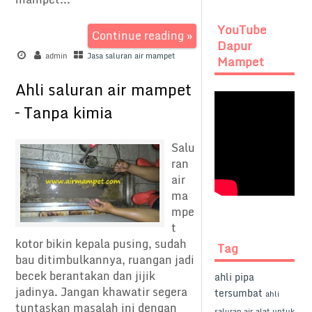
YouTube
Continue reading »
Dapur
admin
Jasa saluran air mampet
Mampet
Ahli saluran air mampet
– Tanpa kimia
Salu
ran
air
ma
mpe
t
kotor bikin kepala pusing, sudah
Tag
bau ditimbulkannya, ruangan jadi
becek berantakan dan jijik
ahli pipa
jadinya. Jangan khawatir segera
tersumbat
ahli
tuntaskan masalah ini dengan
saluran air
alat untuk