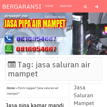
BERGARANSI
HOME
KONTAK
TESTIMONIAL
PEKERJAAN SALURAN AIR MAMPET
ARTIKEL
DISCLAIMER
Tag:
jasa saluran air
mampet
Jasa
Home
»
Posts tagged "jasa saluran air
Saluran
mampet"
Mampet
Jasa pipa kamar mandi