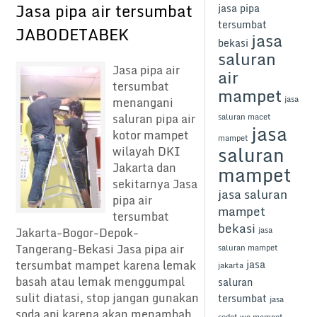
Jasa pipa air tersumbat
jasa pipa
tersumbat
JABODETABEK
jasa
bekasi
saluran
Jasa pipa air
air
tersumbat
mampet
jasa
menangani
saluran pipa air
saluran macet
jasa
kotor mampet
mampet
saluran
wilayah DKI
Jakarta dan
mampet
sekitarnya Jasa
jasa saluran
pipa air
mampet
tersumbat
bekasi
Jakarta-Bogor-Depok-
jasa
Tangerang-Bekasi Jasa pipa air
saluran mampet
tersumbat mampet karena lemak
jasa
jakarta
basah atau lemak menggumpal
saluran
sulit diatasi, stop jangan gunakan
tersumbat
jasa
soda api karena akan menambah