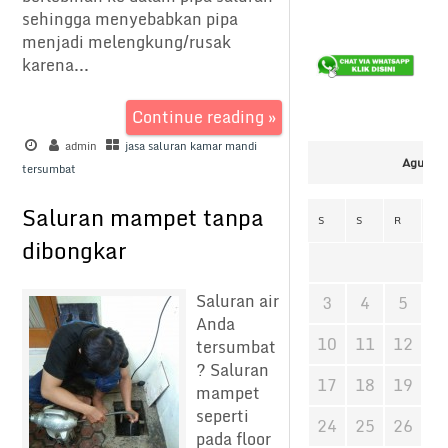
sehingga menyebabkan pipa
menjadi melengkung/rusak
karena...
Continue reading »
admin
jasa saluran kamar mandi
Agustus
tersumbat
Saluran mampet tanpa
S
S
R
K
dibongkar
Saluran air
3
4
5
6
Anda
10
11
12
1
tersumbat
? Saluran
17
18
19
2
mampet
seperti
24
25
26
2
pada floor