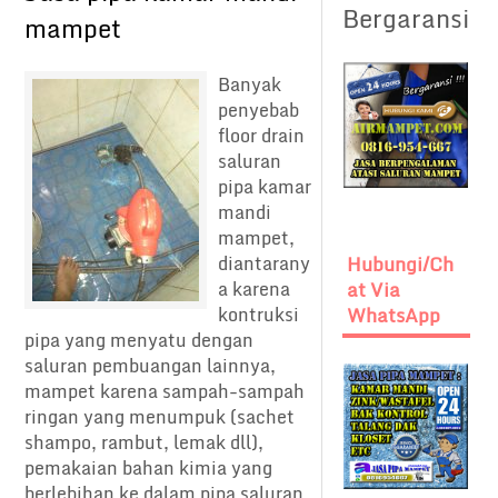
Bergaransi
mampet
Banyak
penyebab
floor drain
saluran
pipa kamar
mandi
mampet,
diantarany
Hubungi/Ch
a karena
At Via
kontruksi
WhatsApp
pipa yang menyatu dengan
saluran pembuangan lainnya,
mampet karena sampah-sampah
ringan yang menumpuk (sachet
shampo, rambut, lemak dll),
pemakaian bahan kimia yang
berlebihan ke dalam pipa saluran