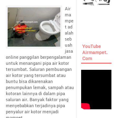
Air
ma
mpe
t ad
alah
seb
uah
YouTube
jasa
Airmampet.
online panggilan berpengalaman
Com
untuk menangani pipa air kotor
tersumbat. Saluran pembuangan
air kotor yang tersumbat atau
buntu bisa dikarenakan
penumpukan lemak, sampah atau
kotoran lainnya di dalam pipa
saluran air. Banyak faktor yang
menyebabkan terjadinya pipa
penyalur air kotor menjadi
mampet...