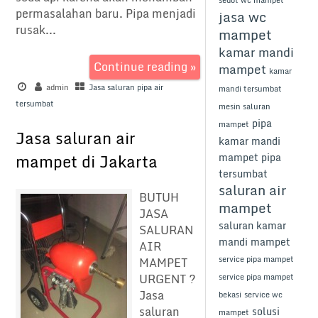
sedot wc mampet
permasalahan baru. Pipa menjadi
jasa wc
rusak...
mampet
kamar mandi
Continue reading »
mampet
kamar
admin
Jasa saluran pipa air
mandi tersumbat
tersumbat
mesin saluran
pipa
mampet
Jasa saluran air
kamar mandi
mampet di Jakarta
mampet
pipa
tersumbat
saluran air
BUTUH
mampet
JASA
saluran kamar
SALURAN
mandi mampet
AIR
service pipa mampet
MAMPET
URGENT ?
service pipa mampet
Jasa
bekasi
service wc
saluran
solusi
mampet