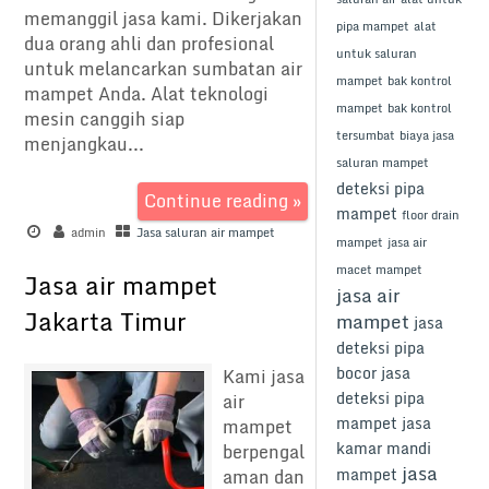
memanggil jasa kami. Dikerjakan
pipa mampet
alat
dua orang ahli dan profesional
untuk saluran
untuk melancarkan sumbatan air
mampet
bak kontrol
mampet Anda. Alat teknologi
mampet
bak kontrol
mesin canggih siap
tersumbat
biaya jasa
menjangkau...
saluran mampet
deteksi pipa
Continue reading »
mampet
floor drain
admin
Jasa saluran air mampet
mampet
jasa air
macet mampet
Jasa air mampet
jasa air
Jakarta Timur
mampet
jasa
deteksi pipa
bocor
jasa
Kami jasa
deteksi pipa
air
mampet
jasa
mampet
kamar mandi
berpengal
jasa
mampet
aman dan