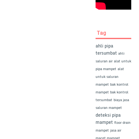
Tag
ahli pipa
tersumbat
ahli
saluran air
alat untuk
pipa mampet
alat
untuk saluran
mampet
bak kontrol
mampet
bak kontrol
tersumbat
biaya jasa
saluran mampet
deteksi pipa
mampet
floor drain
mampet
jasa air
macet mampet