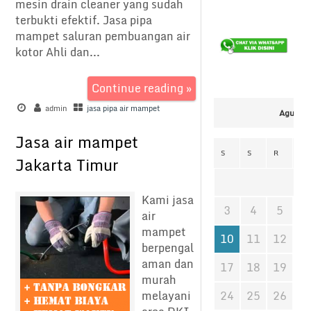
mesin drain cleaner yang sudah
terbukti efektif. Jasa pipa
mampet saluran pembuangan air
kotor Ahli dan...
Continue reading »
admin
jasa pipa air mampet
Agustus
Jasa air mampet
S
S
R
K
Jakarta Timur
Kami jasa
3
4
5
6
air
mampet
10
11
12
1
berpengal
aman dan
17
18
19
2
murah
24
25
26
2
melayani