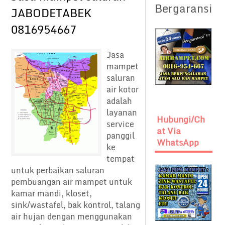
Bergaransi
JABODETABEK
0816954667
Jasa
mampet
saluran
air kotor
adalah
layanan
Hubungi/Ch
service
At Via
panggil
WhatsApp
ke
tempat
untuk perbaikan saluran
pembuangan air mampet untuk
kamar mandi, kloset,
sink/wastafel, bak kontrol, talang
air hujan dengan menggunakan