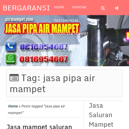
BERGARANSI
HOME
KONTAK
TESTIMONIAL
PEKERJAAN SALURAN AIR MAMPET
ARTIKEL
DISCLAIMER
Tag:
jasa pipa air
mampet
Jasa
Home
»
Posts tagged "jasa pipa air
Saluran
mampet"
Mampet
Jasa mampet saluran