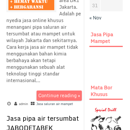
area DKI
31
Jakarta.
Adalah pe
« Nov
nyedia jasa online khusus
menangani pipa saluran air
tersumbat atau mampet untuk
Jasa Pipa
wilayah Jakarta dan sekitarnya.
Mampet
Cara kerja jasa air mampet tidak
menggunakan bahan kimia
berbahaya akan tetapi
menggunakan sebuah alat
teknologi tinggi standar
internasional...
Mata Bor
Khusus
Continue reading »
admin
Jasa saluran air mampet
Jasa pipa air tersumbat
JABODETABEK