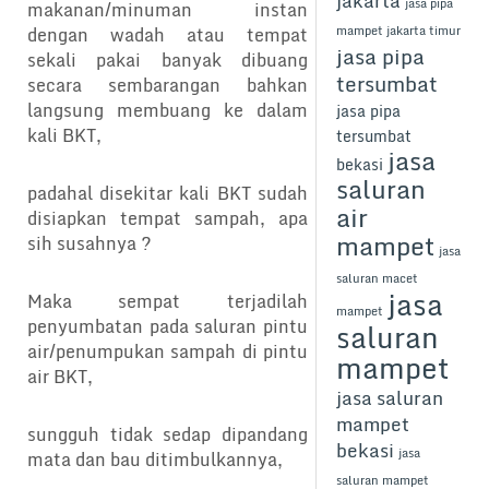
jakarta
jasa pipa
makanan/minuman instan
dengan wadah atau tempat
mampet jakarta timur
jasa pipa
sekali pakai banyak dibuang
tersumbat
secara sembarangan bahkan
langsung membuang ke dalam
jasa pipa
kali BKT,
tersumbat
jasa
bekasi
saluran
padahal disekitar kali BKT sudah
air
disiapkan tempat sampah, apa
mampet
sih susahnya ?
jasa
saluran macet
jasa
Maka sempat terjadilah
mampet
penyumbatan pada saluran pintu
saluran
air/penumpukan sampah di pintu
mampet
air BKT,
jasa saluran
mampet
sungguh tidak sedap dipandang
bekasi
jasa
mata dan bau ditimbulkannya,
saluran mampet