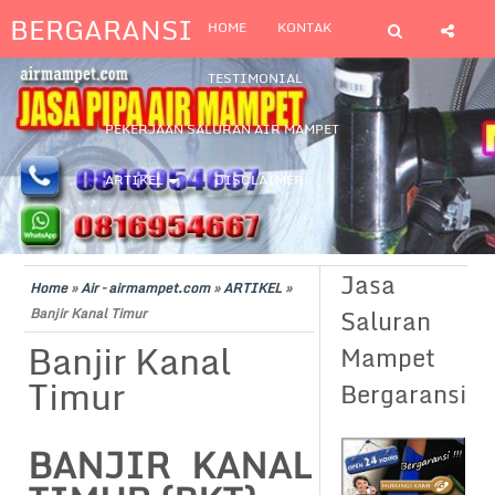
BERGARANSI
HOME
KONTAK
TESTIMONIAL
PEKERJAAN SALURAN AIR MAMPET
ARTIKEL
DISCLAIMER
Jasa
Home
»
Air – airmampet.com
»
ARTIKEL
»
Saluran
Banjir Kanal Timur
Banjir Kanal
Mampet
Timur
Bergaransi
BANJIR KANAL