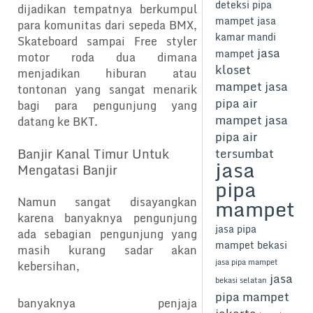
deteksi pipa
dijadikan tempatnya berkumpul
mampet
jasa
para komunitas dari sepeda BMX,
kamar mandi
Skateboard sampai Free styler
jasa
mampet
motor roda dua dimana
kloset
menjadikan hiburan atau
mampet
jasa
tontonan yang sangat menarik
pipa air
bagi para pengunjung yang
mampet
jasa
datang ke BKT.
pipa air
Banjir Kanal Timur Untuk
tersumbat
jasa
Mengatasi Banjir
pipa
mampet
Namun sangat disayangkan
karena banyaknya pengunjung
jasa pipa
ada sebagian pengunjung yang
mampet bekasi
masih kurang sadar akan
jasa pipa mampet
kebersihan,
jasa
bekasi selatan
pipa mampet
banyaknya penjaja