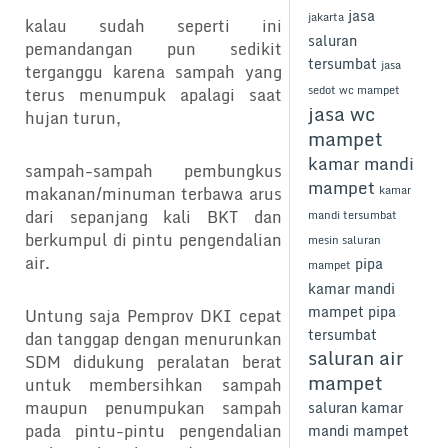
jasa
jakarta
kalau sudah seperti ini
saluran
pemandangan pun sedikit
tersumbat
jasa
terganggu karena sampah yang
sedot wc mampet
terus menumpuk apalagi saat
jasa wc
hujan turun,
mampet
kamar mandi
sampah-sampah pembungkus
mampet
makanan/minuman terbawa arus
kamar
dari sepanjang kali BKT dan
mandi tersumbat
berkumpul di pintu pengendalian
mesin saluran
air.
pipa
mampet
kamar mandi
mampet
pipa
Untung saja Pemprov DKI cepat
tersumbat
dan tanggap dengan menurunkan
saluran air
SDM didukung peralatan berat
mampet
untuk membersihkan sampah
maupun penumpukan sampah
saluran kamar
pada pintu-pintu pengendalian
mandi mampet