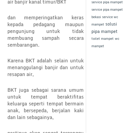
air banjir kanal timur/BKT
service pipa mampet
service pipa mampet
dan memperingatkan keras
bekasi
service wc
kepada pedagang maupun
solusi
mampet
pengunjung untuk tidak
pipa mampet
membuang sampah secara
toilet mampet
wc
sembarangan.
mampet
Karena BKT adalah selain untuk
menanggulangi banjir dan untuk
resapan air,
BKT juga sebagai sarana umum
untuk tempat beraktifitas
keluarga seperti tempat bermain
anak, bersepeda, berjalan kaki
dan lain sebagainya,
pastinya akan sangat terganggu