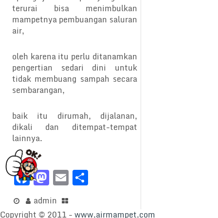
terurai bisa menimbulkan
mampetnya pembuangan saluran
air,
oleh karena itu perlu ditanamkan
pengertian sedari dini untuk
tidak membuang sampah secara
sembarangan,
baik itu dirumah, dijalanan,
dikali dan ditempat-tempat
lainnya.
F
M
E
S
a
a
m
h
admin
c
st
ai
ar
Copyright © 2011 -
www.airmampet.com