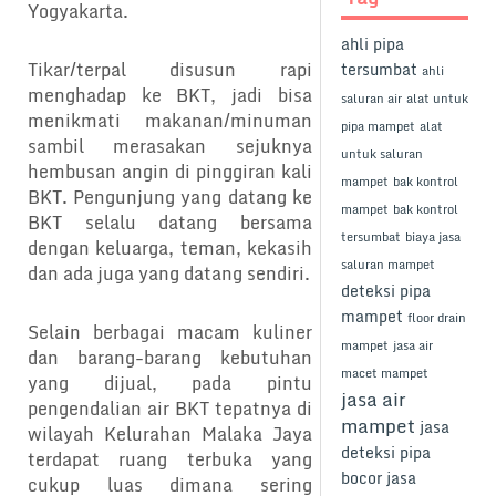
Yogyakarta.
ahli pipa
Tikar/terpal disusun rapi
tersumbat
ahli
menghadap ke BKT, jadi bisa
saluran air
alat untuk
menikmati makanan/minuman
pipa mampet
alat
sambil merasakan sejuknya
untuk saluran
hembusan angin di pinggiran kali
mampet
bak kontrol
BKT. Pengunjung yang datang ke
mampet
bak kontrol
BKT selalu datang bersama
tersumbat
biaya jasa
dengan keluarga, teman, kekasih
saluran mampet
dan ada juga yang datang sendiri.
deteksi pipa
mampet
floor drain
Selain berbagai macam kuliner
mampet
jasa air
dan barang-barang kebutuhan
macet mampet
yang dijual, pada pintu
jasa air
pengendalian air BKT tepatnya di
mampet
jasa
wilayah Kelurahan Malaka Jaya
deteksi pipa
terdapat ruang terbuka yang
bocor
jasa
cukup luas dimana sering