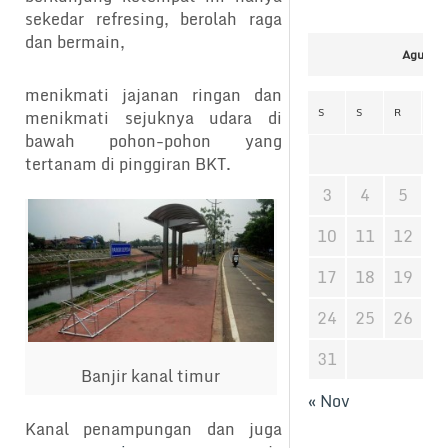
sekedar refresing, berolah raga
dan bermain,
Agustus
menikmati jajanan ringan dan
S
S
R
K
menikmati sejuknya udara di
bawah pohon-pohon yang
tertanam di pinggiran BKT.
3
4
5
6
10
11
12
1
17
18
19
2
24
25
26
2
31
Banjir kanal timur
« Nov
Kanal penampungan dan juga