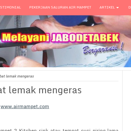
ESTIMONIAL
PEKERJAAN SALURAN AIR MAMPET
ARTIKEL
D
mbat lemak mengeras
bat lemak mengeras
t
www.airmampet.com
ampet ? Kitchen sink atau tempat cuci piring lama