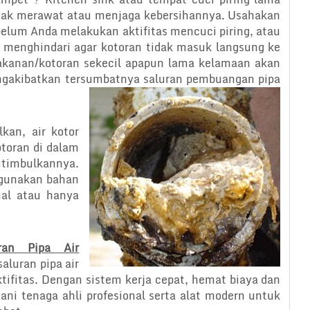
idak merawat atau menjaga kebersihannya. Usahakan
belum Anda melakukan aktifitas mencuci piring, atau
 menghindari agar kotoran tidak masuk langsung ke
akanan/kotoran sekecil apapun lama kelamaan akan
akibatkan tersumbatnya saluran pembuangan pipa
kan, air kotor
toran di dalam
timbulkannya.
ggunakan bahan
mal atau hanya
ran Pipa Air
luran pipa air
tifitas. Dengan sistem kerja cepat, hemat biaya dan
ni tenaga ahli profesional serta alat modern untuk