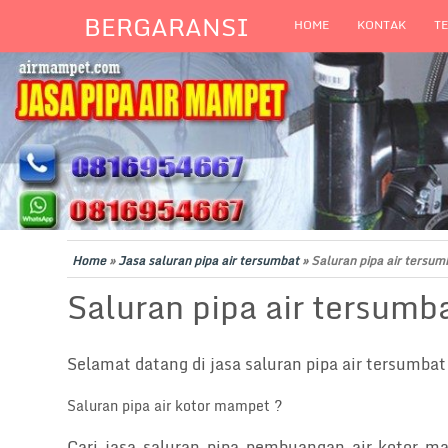
BERGARANSI
HOME
KONTAK
T
Home
»
Jasa saluran pipa air tersumbat
»
Saluran pipa air tersu
Saluran pipa air tersum
Selamat datang di jasa saluran pipa air tersumba
Saluran pipa air kotor mampet ?
Cari jasa saluran pipa pembuangan air kotor m