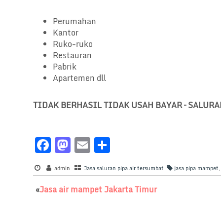
Perumahan
Kantor
Ruko-ruko
Restauran
Pabrik
Apartemen dll
TIDAK BERHASIL TIDAK USAH BAYAR – SALUR
F
M
E
S
a
a
m
h
c
admin
st
Jasa saluran pipa air tersumbat
ai
ar
jasa pipa mampet
e
o
l
e
«
Jasa air mampet Jakarta Timur
b
d