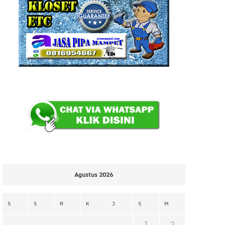
Agustus 2026
S
S
R
K
J
S
M
1
2