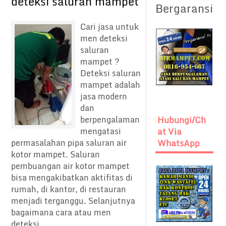
deteksi saluran mampet
Bergaransi
Cari jasa untuk
men deteksi
saluran
mampet ?
Deteksi saluran
mampet adalah
jasa modern
dan
berpengalaman
Hubungi/Ch
mengatasi
At Via
permasalahan pipa saluran air
WhatsApp
kotor mampet. Saluran
pembuangan air kotor mampet
bisa mengakibatkan aktifitas di
rumah, di kantor, di restauran
menjadi terganggu. Selanjutnya
bagaimana cara atau men
deteksi...