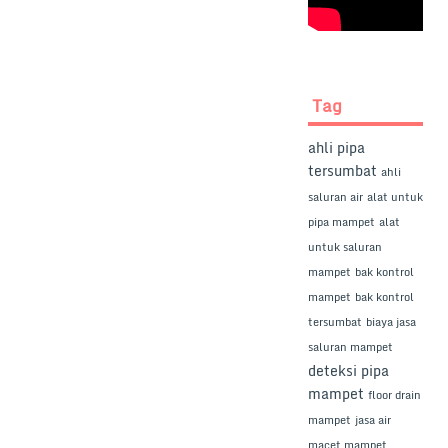
Tag
ahli pipa
tersumbat
ahli
saluran air
alat untuk
pipa mampet
alat
untuk saluran
mampet
bak kontrol
mampet
bak kontrol
tersumbat
biaya jasa
saluran mampet
deteksi pipa
mampet
floor drain
mampet
jasa air
macet mampet