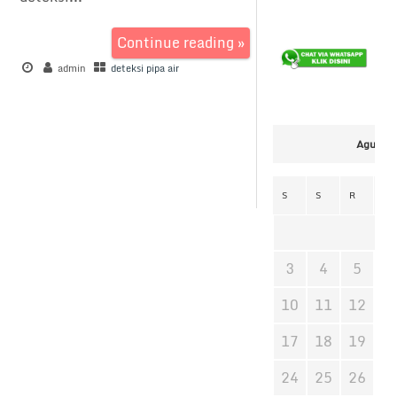
Continue reading »
admin
deteksi pipa air
Agustus
S
S
R
K
3
4
5
6
10
11
12
1
17
18
19
2
24
25
26
2