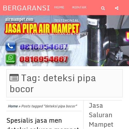
BERGARANSI
HOME
KONTAK
TESTIMONIAL
PEKERJAAN SALURAN AIR MAMPET
ARTIKEL
DISCLAIMER
Tag:
deteksi pipa
bocor
Jasa
Home
»
Posts tagged "deteksi pipa bocor"
Saluran
Spesialis jasa men
Mampet