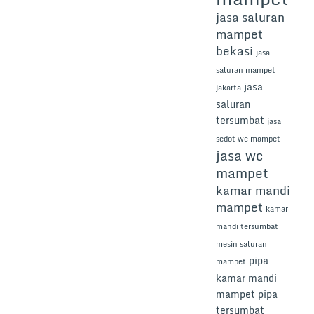
jasa saluran
mampet
bekasi
jasa
saluran mampet
jasa
jakarta
saluran
tersumbat
jasa
sedot wc mampet
jasa wc
mampet
kamar mandi
mampet
kamar
mandi tersumbat
mesin saluran
pipa
mampet
kamar mandi
mampet
pipa
tersumbat