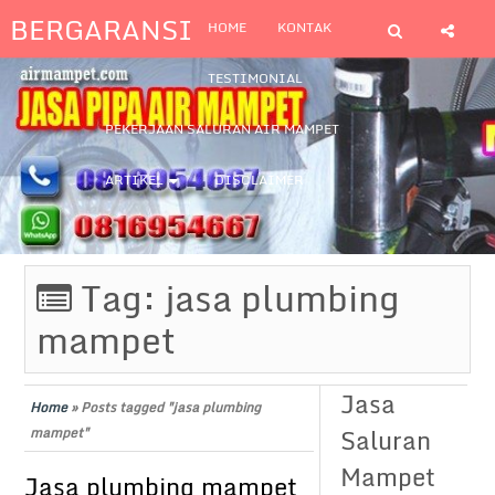
BERGARANSI
HOME
KONTAK
TESTIMONIAL
PEKERJAAN SALURAN AIR MAMPET
ARTIKEL
DISCLAIMER
Tag:
jasa plumbing
mampet
Jasa
Home
»
Posts tagged "jasa plumbing
Saluran
mampet"
Mampet
Jasa plumbing mampet