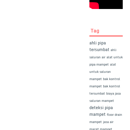
Tag
ahli pipa
tersumbat
ahli
saluran air
alat untuk
pipa mampet
alat
untuk saluran
mampet
bak kontrol
mampet
bak kontrol
tersumbat
biaya jasa
saluran mampet
deteksi pipa
mampet
floor drain
mampet
jasa air
macet mampet