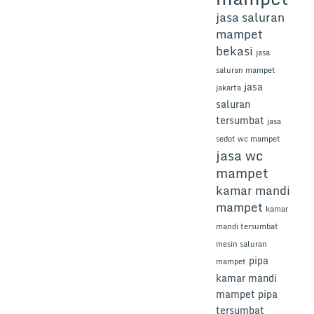
jasa saluran
mampet
bekasi
jasa
saluran mampet
jasa
jakarta
saluran
tersumbat
jasa
sedot wc mampet
jasa wc
mampet
kamar mandi
mampet
kamar
mandi tersumbat
mesin saluran
pipa
mampet
kamar mandi
mampet
pipa
tersumbat