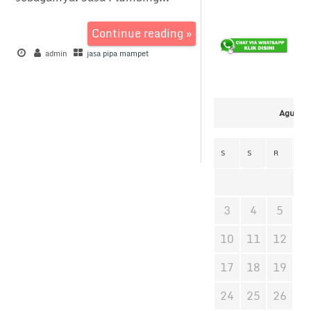
Continue reading »
admin
jasa pipa mampet
Agustus
S
S
R
K
3
4
5
6
10
11
12
1
17
18
19
2
24
25
26
2