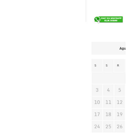
Agustus
S
S
R
K
3
4
5
6
10
11
12
1
17
18
19
2
24
25
26
2