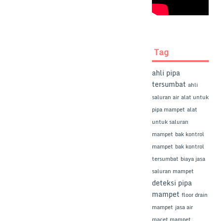
Tag
ahli pipa
tersumbat
ahli
saluran air
alat untuk
pipa mampet
alat
untuk saluran
mampet
bak kontrol
mampet
bak kontrol
tersumbat
biaya jasa
saluran mampet
deteksi pipa
mampet
floor drain
mampet
jasa air
macet mampet