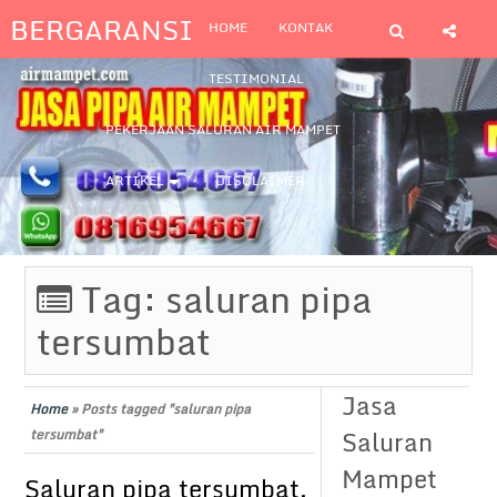
BERGARANSI
HOME
KONTAK
TESTIMONIAL
PEKERJAAN SALURAN AIR MAMPET
ARTIKEL
DISCLAIMER
Tag:
saluran pipa
tersumbat
Jasa
Home
»
Posts tagged "saluran pipa
Saluran
tersumbat"
Mampet
Saluran pipa tersumbat,