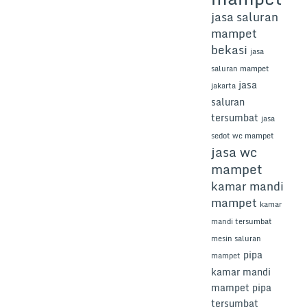
jasa saluran
mampet
bekasi
jasa
saluran mampet
jasa
jakarta
saluran
tersumbat
jasa
sedot wc mampet
jasa wc
mampet
kamar mandi
mampet
kamar
mandi tersumbat
mesin saluran
pipa
mampet
kamar mandi
mampet
pipa
tersumbat