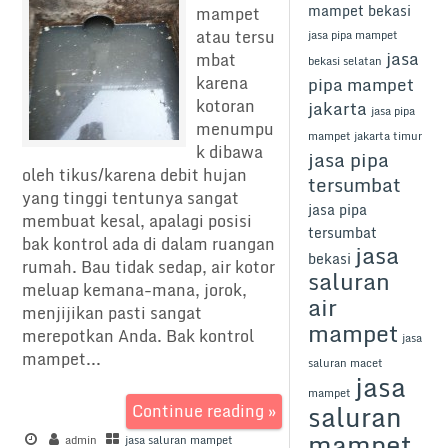
mampet bekasi
mampet
atau tersu
jasa pipa mampet
jasa
mbat
bekasi selatan
karena
pipa mampet
kotoran
jakarta
jasa pipa
menumpu
mampet jakarta timur
k dibawa
jasa pipa
oleh tikus/karena debit hujan
tersumbat
yang tinggi tentunya sangat
jasa pipa
membuat kesal, apalagi posisi
tersumbat
bak kontrol ada di dalam ruangan
jasa
bekasi
rumah. Bau tidak sedap, air kotor
saluran
meluap kemana-mana, jorok,
air
menjijikan pasti sangat
mampet
merepotkan Anda. Bak kontrol
jasa
mampet...
saluran macet
jasa
mampet
saluran
Continue reading »
mampet
admin
jasa saluran mampet