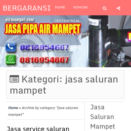
BERGARANSI
HOME
KONTAK
TESTIMONIAL
PEKERJAAN SALURAN AIR MAMPET
ARTIKEL
DISCLAIMER
Kategori:
jasa saluran
mampet
Jasa
Home
»
Archive by category "jasa saluran
Saluran
mampet"
Mampet
Jasa service saluran