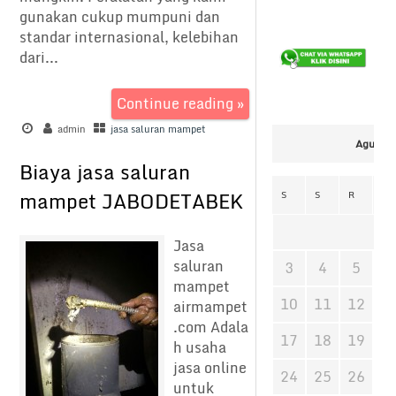
gunakan cukup mumpuni dan
standar internasional, kelebihan
dari...
Continue reading »
admin
jasa saluran mampet
Agustus
Biaya jasa saluran
mampet JABODETABEK
S
S
R
K
Jasa
saluran
3
4
5
6
mampet
10
11
12
1
airmampet
.com Adala
17
18
19
2
h usaha
jasa online
24
25
26
2
untuk