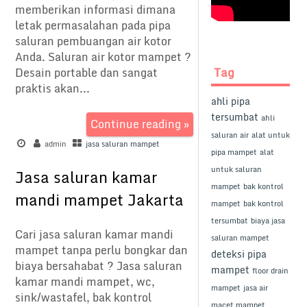
memberikan informasi dimana
letak permasalahan pada pipa
saluran pembuangan air kotor
Anda. Saluran air kotor mampet ?
Tag
Desain portable dan sangat
praktis akan...
ahli pipa
tersumbat
ahli
Continue reading »
saluran air
alat untuk
admin
jasa saluran mampet
pipa mampet
alat
untuk saluran
Jasa saluran kamar
mampet
bak kontrol
mandi mampet Jakarta
mampet
bak kontrol
tersumbat
biaya jasa
Cari jasa saluran kamar mandi
saluran mampet
mampet tanpa perlu bongkar dan
deteksi pipa
biaya bersahabat ? Jasa saluran
mampet
floor drain
kamar mandi mampet, wc,
mampet
jasa air
sink/wastafel, bak kontrol
macet mampet