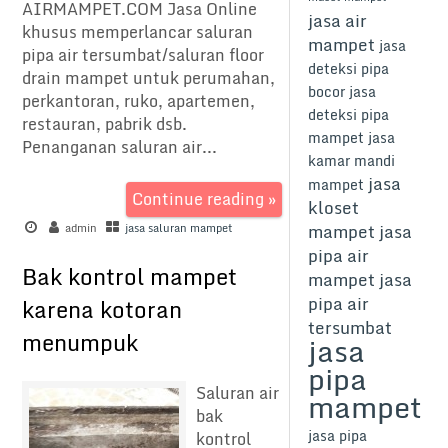
AIRMAMPET.COM Jasa Online
jasa air
khusus memperlancar saluran
mampet
jasa
pipa air tersumbat/saluran floor
deteksi pipa
drain mampet untuk perumahan,
bocor
jasa
perkantoran, ruko, apartemen,
deteksi pipa
restauran, pabrik dsb.
mampet
jasa
Penanganan saluran air...
kamar mandi
jasa
mampet
Continue reading »
kloset
mampet
jasa
admin
jasa saluran mampet
pipa air
Bak kontrol mampet
mampet
jasa
pipa air
karena kotoran
tersumbat
menumpuk
jasa
pipa
Saluran air
mampet
bak
jasa pipa
kontrol