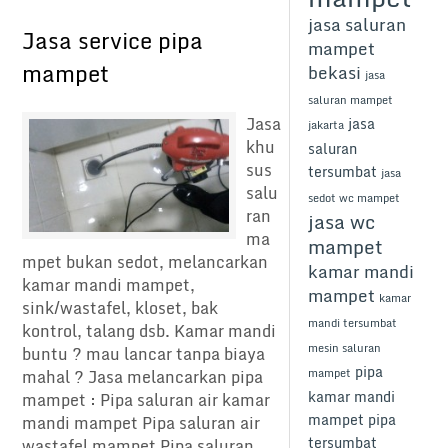
jasa saluran
Jasa service pipa
mampet
mampet
bekasi
jasa
saluran mampet
Jasa
jasa
jakarta
khu
saluran
sus
tersumbat
jasa
salu
sedot wc mampet
ran
jasa wc
ma
mampet
mpet bukan sedot, melancarkan
kamar mandi
kamar mandi mampet,
mampet
kamar
sink/wastafel, kloset, bak
mandi tersumbat
kontrol, talang dsb. Kamar mandi
mesin saluran
buntu ? mau lancar tanpa biaya
pipa
mampet
mahal ? Jasa melancarkan pipa
kamar mandi
mampet : Pipa saluran air kamar
mampet
pipa
mandi mampet Pipa saluran air
tersumbat
wastafel mampet Pipa saluran