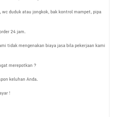
, wc duduk atau jongkok, bak kontrol mampet, pipa
order 24 jam.
ami tidak mengenakan biaya jasa bila pekerjaan kami
ngat merepotkan ?
spon keluhan Anda.
yar !