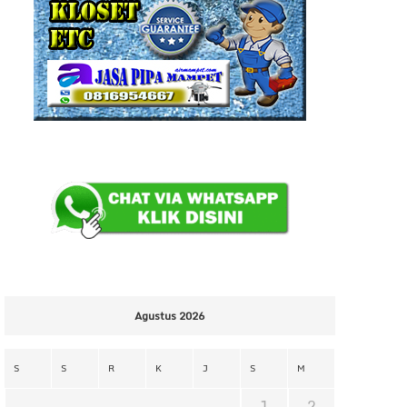
Agustus 2026
S
S
R
K
J
S
M
1
2