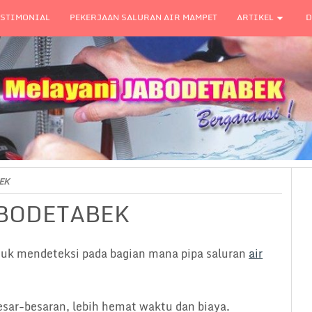
ESTIMONIAL
PEKERJAAN SALURAN AIR MAMPET
ARTIKEL
D
EK
JABODETABEK
uk mendeteksi pada bagian mana pipa saluran
air
sar-besaran, lebih hemat waktu dan biaya.