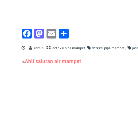
F
M
E
S
a
a
m
h
c
admin
st
deteksi pipa mampet
ai
ar
deteksi pipa mampet
,
jas
e
o
l
e
«
Ahli saluran air mampet
b
d
o
o
o
n
k