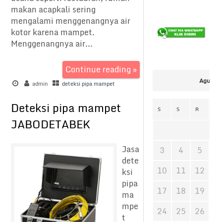
makan acapkali sering
mengalami menggenangnya air
kotor karena mampet.
Menggenangnya air...
Continue reading »
Agustus
admin
deteksi pipa mampet
Deteksi pipa mampet
S
S
R
K
JABODETABEK
Jasa
3
4
5
6
dete
10
11
12
1
ksi
pipa
17
18
19
2
ma
mpe
24
25
26
2
t