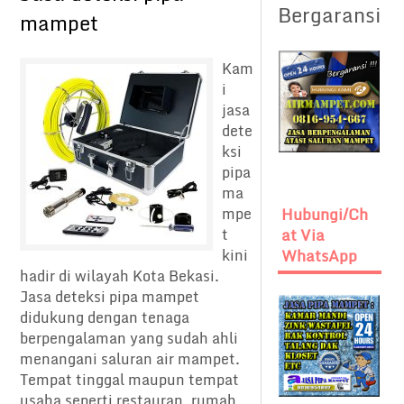
Bergaransi
mampet
Kam
i
jasa
dete
ksi
pipa
ma
mpe
Hubungi/Ch
t
At Via
kini
WhatsApp
hadir di wilayah Kota Bekasi.
Jasa deteksi pipa mampet
didukung dengan tenaga
berpengalaman yang sudah ahli
menangani saluran air mampet.
Tempat tinggal maupun tempat
usaha seperti restauran, rumah