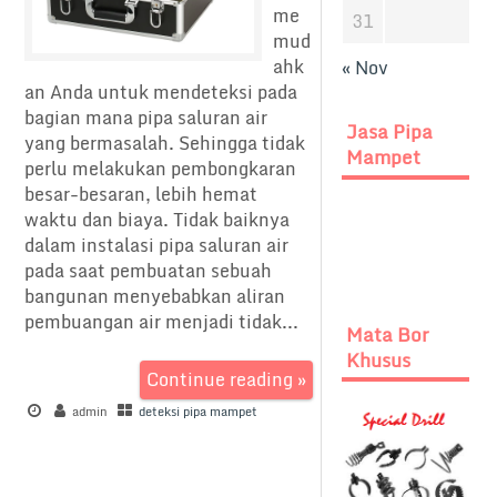
me
31
mud
ahk
« Nov
an Anda untuk mendeteksi pada
bagian mana pipa saluran air
Jasa Pipa
yang bermasalah. Sehingga tidak
Mampet
perlu melakukan pembongkaran
besar-besaran, lebih hemat
waktu dan biaya. Tidak baiknya
dalam instalasi pipa saluran air
pada saat pembuatan sebuah
bangunan menyebabkan aliran
pembuangan air menjadi tidak...
Mata Bor
Khusus
Continue reading »
admin
deteksi pipa mampet