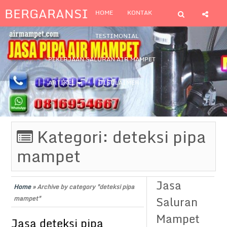
BERGARANSI
HOME
KONTAK
TESTIMONIAL
PEKERJAAN SALURAN AIR MAMPET
ARTIKEL
DISCLAIMER
Kategori:
deteksi pipa
mampet
Jasa
Home
»
Archive by category "deteksi pipa
Saluran
mampet"
Mampet
Jasa deteksi pipa