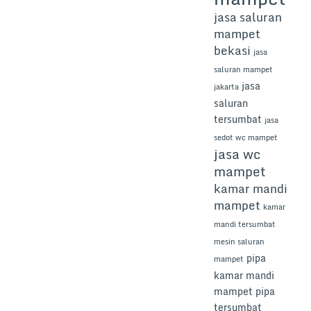
jasa saluran
mampet
bekasi
jasa
saluran mampet
jasa
jakarta
saluran
tersumbat
jasa
sedot wc mampet
jasa wc
mampet
kamar mandi
mampet
kamar
mandi tersumbat
mesin saluran
pipa
mampet
kamar mandi
mampet
pipa
tersumbat