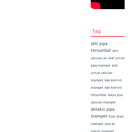
Tag
ahli pipa
tersumbat
ahli
saluran air
alat untuk
pipa mampet
alat
untuk saluran
mampet
bak kontrol
mampet
bak kontrol
tersumbat
biaya jasa
saluran mampet
deteksi pipa
mampet
floor drain
mampet
jasa air
macet mampet