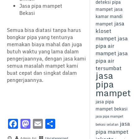
deteksi pipa
Jasa pipa mampet
mampet
jasa
Bekasi
kamar mandi
jasa
mampet
Semua bisa diatasi tanpa harus
kloset
bongkar pipa yang tentunya
mampet
jasa
memakan biaya mahal dan juga
pipa air
butuh waktu yang lama dalam
mampet
jasa
pengerjaannya, dengan jasa kami
pipa air
semua masalah mampet kami
tersumbat
jasa
buat cepat dan singkat dalam
pengerjaannya.
pipa
mampet
jasa pipa
mampet bekasi
jasa pipa mampet
F
M
E
S
jasa
bekasi selatan
a
a
m
h
pipa mampet
Admin Ari
Uncategorized