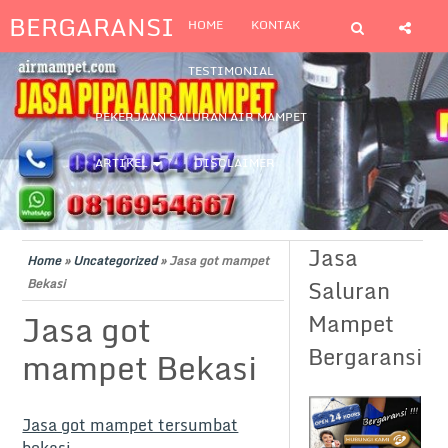
BERGARANSI
HOME
KONTAK
TESTIMONIAL
PEKERJAAN SALURAN AIR MAMPET
ARTIKEL
DISCLAIMER
Jasa
Home
»
Uncategorized
»
Jasa got mampet
Saluran
Bekasi
Jasa got
Mampet
Bergaransi
mampet Bekasi
Jasa got mampet tersumbat