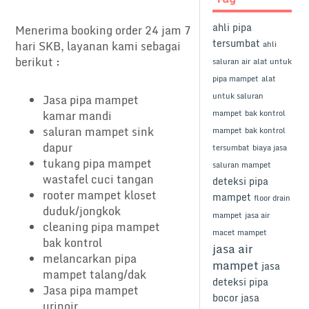
ahli pipa
Menerima booking order 24 jam 7
tersumbat
hari SKB, layanan kami sebagai
ahli
berikut :
saluran air
alat untuk
pipa mampet
alat
untuk saluran
Jasa pipa mampet
mampet
bak kontrol
kamar mandi
saluran mampet sink
mampet
bak kontrol
dapur
tersumbat
biaya jasa
tukang pipa mampet
saluran mampet
wastafel cuci tangan
deteksi pipa
rooter mampet kloset
mampet
floor drain
duduk/jongkok
mampet
jasa air
cleaning pipa mampet
macet mampet
bak kontrol
jasa air
melancarkan pipa
mampet
jasa
mampet talang/dak
deteksi pipa
Jasa pipa mampet
bocor
jasa
urinoir