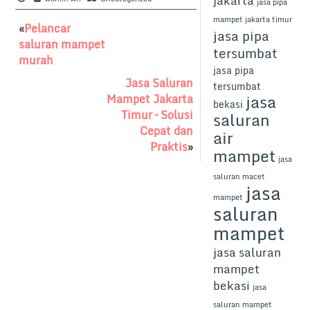
jakarta
c
st
ai
ar
jasa pipa
mampet jakarta timur
e
o
l
e
«
Pelancar
jasa pipa
saluran mampet
b
d
tersumbat
murah
o
o
jasa pipa
Jasa Saluran
tersumbat
o
n
jasa
Mampet Jakarta
bekasi
k
Timur – Solusi
saluran
Cepat dan
air
Praktis
»
mampet
jasa
saluran macet
jasa
mampet
saluran
mampet
jasa saluran
mampet
bekasi
jasa
saluran mampet