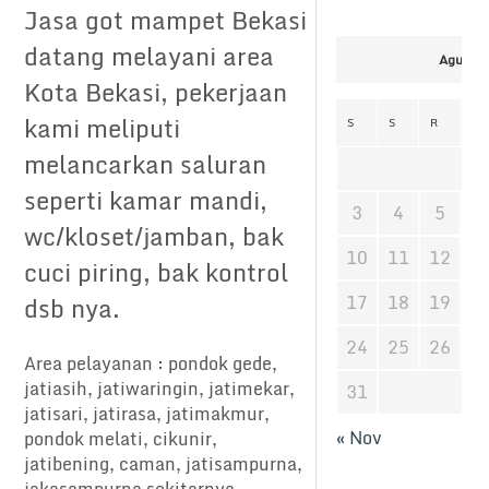
Jasa got mampet Bekasi
datang melayani area
Agustus
Kota Bekasi, pekerjaan
kami meliputi
S
S
R
K
melancarkan saluran
seperti kamar mandi,
3
4
5
6
wc/kloset/jamban, bak
10
11
12
1
cuci piring, bak kontrol
17
18
19
2
dsb nya.
24
25
26
2
Area pelayanan : pondok gede,
jatiasih, jatiwaringin, jatimekar,
31
jatisari, jatirasa, jatimakmur,
« Nov
pondok melati, cikunir,
jatibening, caman, jatisampurna,