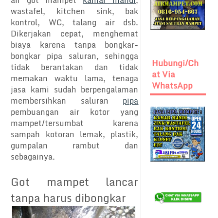
air got mampet
kamar mandi
,
wastafel, kitchen sink, bak
kontrol, WC, talang air dsb.
Dikerjakan cepat, menghemat
biaya karena tanpa bongkar-
bongkar pipa saluran, sehingga
Hubungi/Ch
tidak berantakan dan tidak
At Via
memakan waktu lama, tenaga
WhatsApp
jasa kami sudah berpengalaman
membersihkan saluran
pipa
pembuangan air kotor yang
mampet/tersumbat karena
sampah kotoran lemak, plastik,
gumpalan rambut dan
sebagainya.
Got mampet lancar
tanpa harus dibongkar