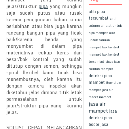
jelas/struktur
pipa
yang mungkin
ahli pipa
saja sudah putus atau rusak
tersumbat
karena penggunaan bahan kimia
ahli
berlebihan atau bisa juga karena
saluran air
alat untuk
rancang bangun pipa yang tidak
pipa mampet
alat
baik/karena benda yang
untuk saluran
menyumbat di dalam pipa
mampet
bak kontrol
materialnya cukup keras dan
mampet
bak kontrol
besar/bak kontrol yang sudah
tersumbat
biaya jasa
ditutup dengan semen, sehingga
saluran mampet
spiral flexibel kami tidak bisa
deteksi pipa
menembusnya, oleh karena itu
mampet
floor drain
dengan kamera inspeksi akan
mampet
jasa air
diketahui jelas dimana titik letak
macet mampet
permasalahan untuk
jasa air
jalur/struktur pipa yang kurang
mampet
jasa
jelas.
deteksi pipa
bocor
jasa
SOLUSI CEPAT MELANCARKAN