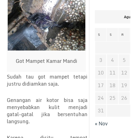
Agustus
S
S
R
K
3
4
5
6
Got Mampet Kamar Mandi
10
11
12
1
Sudah tau got mampet tetapi
justru didiamkan saja.
17
18
19
2
24
25
26
2
Genangan air kotor bisa saja
menyebabkan kulit menjadi
31
gatal-gatal jika bersentuhan
langsung.
« Nov
Karena disitu tempat