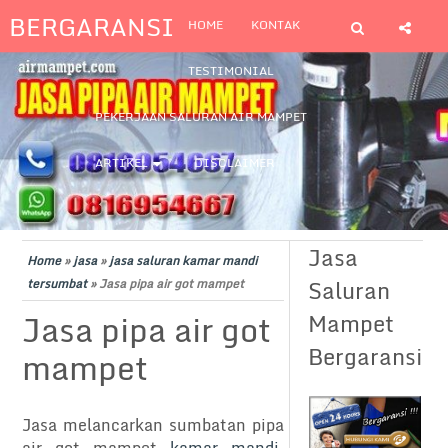
BERGARANSI
HOME
KONTAK
TESTIMONIAL
PEKERJAAN SALURAN AIR MAMPET
ARTIKEL
DISCLAIMER
Jasa
Home
»
jasa
»
jasa saluran kamar mandi
Saluran
tersumbat
»
Jasa pipa air got mampet
Jasa pipa air got
Mampet
Bergaransi
mampet
Jasa melancarkan sumbatan pipa