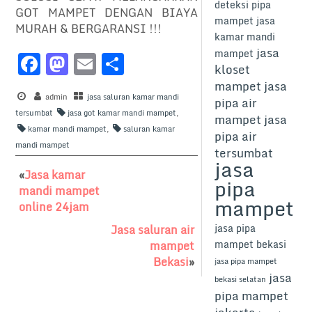
deteksi pipa
GOT MAMPET DENGAN BIAYA
mampet
jasa
MURAH & BERGARANSI !!!
kamar mandi
jasa
mampet
F
M
E
S
kloset
a
a
m
h
mampet
jasa
c
admin
st
jasa saluran kamar mandi
ai
ar
pipa air
tersumbat
jasa got kamar mandi mampet
,
mampet
jasa
e
o
l
e
kamar mandi mampet
,
saluran kamar
pipa air
b
d
mandi mampet
tersumbat
jasa
o
o
«
Jasa kamar
pipa
o
n
mandi mampet
mampet
online 24jam
k
jasa pipa
Jasa saluran air
mampet bekasi
mampet
Bekasi
»
jasa pipa mampet
jasa
bekasi selatan
pipa mampet