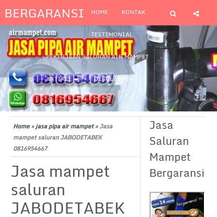
BERGARANSI
HOME
KONTAK
TESTIMONIAL
PEKERJAAN SALURAN AIR MAMPET
ARTIKEL
DISCLAIMER
Jasa
Home
»
jasa pipa air mampet
»
Jasa
Saluran
mampet saluran JABODETABEK
0816954667
Mampet
Jasa mampet
Bergaransi
saluran
JABODETABEK