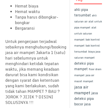
Hemat biaya
ahli pipa
Hemat waktu
tersumbat
ahli
Tanpa harus dibongkar-
saluran air
alat untuk
bongkar
Bergaransi
pipa mampet
alat
untuk saluran
mampet
bak kontrol
Untuk pengerjaan terjadwal
mampet
bak kontrol
sebaiknya menghubungi/booking
tersumbat
biaya jasa
jasa air mampet Jakarta 1 (satu)
hari sebelumnya untuk
saluran mampet
deteksi pipa
menghindari ketidak tepatan
mampet
waktu, jika memang keadaan
floor drain
darurat bisa kami kondisikan
mampet
jasa air
dengan syarat dan ketentuan
macet mampet
yang kami berlakukan, sudah
jasa air
tidak tahan MAMPET ? BAU ?
mampet
jasa
JOROK ? JIJIK ? DISINI
deteksi pipa
SOLUSINYA !!!
bocor
jasa