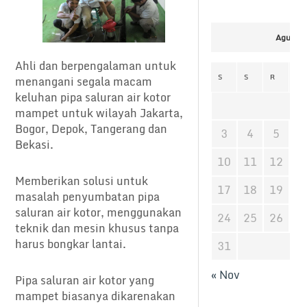
Agustus
Ahli dan berpengalaman untuk
S
S
R
K
menangani segala macam
keluhan pipa saluran air kotor
mampet untuk wilayah Jakarta,
Bogor, Depok, Tangerang dan
3
4
5
6
Bekasi.
10
11
12
1
Memberikan solusi untuk
17
18
19
2
masalah penyumbatan pipa
saluran air kotor, menggunakan
24
25
26
2
teknik dan mesin khusus tanpa
harus bongkar lantai.
31
« Nov
Pipa saluran air kotor yang
mampet biasanya dikarenakan