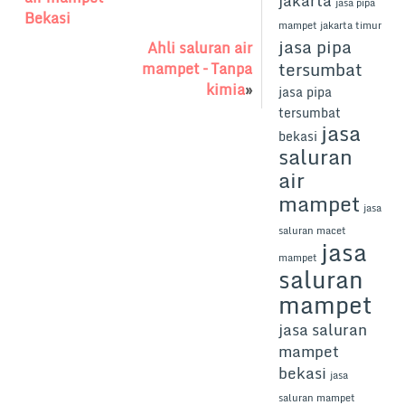
jakarta
jasa pipa
o
n
Bekasi
mampet jakarta timur
jasa pipa
k
Ahli saluran air
tersumbat
mampet – Tanpa
kimia
»
jasa pipa
tersumbat
jasa
bekasi
saluran
air
mampet
jasa
saluran macet
jasa
mampet
saluran
mampet
jasa saluran
mampet
bekasi
jasa
saluran mampet