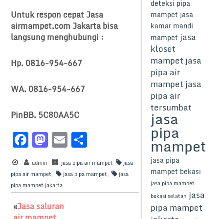
deteksi pipa
Untuk respon cepat Jasa
mampet
jasa
airmampet.com Jakarta bisa
kamar mandi
jasa
langsung menghubungi :
mampet
kloset
mampet
jasa
Hp. 0816-954-667
pipa air
mampet
jasa
WA. 0816-954-667
pipa air
tersumbat
jasa
PinBB. 5C80AA5C
pipa
F
M
E
S
mampet
a
a
m
h
jasa pipa
c
admin
st
jasa pipa air mampet
ai
ar
jasa
mampet bekasi
pipa air mampet
,
jasa pipa mampet
,
jasa
e
o
l
e
jasa pipa mampet
pipa mampet jakarta
jasa
b
d
bekasi selatan
«
Jasa saluran
pipa mampet
o
o
air mampet