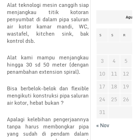
Alat teknologi mesin canggih siap
menjangkau titik kotoran
Agustus
penyumbat di dalam pipa saluran
air kotor kamar mandi, WC,
wastafel, kitchen sink, bak
S
S
R
K
kontrol dsb.
Alat kami mampu menjangkau
3
4
5
6
hingga 30 sd 50 meter (dengan
penambahan extension spiral).
10
11
12
1
17
18
19
2
Bisa berbelok-belok dan flexible
mengikuti konstruksi pipa saluran
24
25
26
2
air kotor, hebat bukan ?
31
Apalagi kelebihan pengerjaannya
« Nov
tanpa harus membongkar pipa
yang sudah di pendam dalam