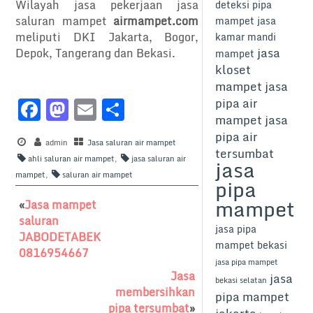
Wilayah jasa pekerjaan jasa
deteksi pipa
saluran mampet
airmampet.com
mampet
jasa
meliputi DKI Jakarta, Bogor,
kamar mandi
jasa
Depok, Tangerang dan Bekasi.
mampet
kloset
mampet
jasa
F
M
E
S
pipa air
mampet
jasa
a
a
m
h
pipa air
c
admin
st
Jasa saluran air mampet
ai
ar
tersumbat
ahli saluran air mampet
,
jasa saluran air
jasa
e
o
l
e
mampet
,
saluran air mampet
pipa
b
d
mampet
«
Jasa mampet
o
o
saluran
jasa pipa
o
n
JABODETABEK
mampet bekasi
0816954667
k
jasa pipa mampet
Jasa
jasa
bekasi selatan
membersihkan
pipa mampet
pipa tersumbat
»