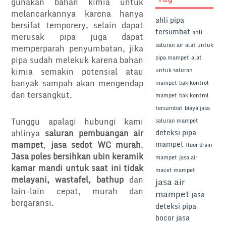
gunakan bahan kimia untuk
melancarkannya karena hanya
ahli pipa
bersifat temporery, selain dapat
tersumbat
ahli
merusak pipa juga dapat
saluran air
alat untuk
memperparah penyumbatan, jika
pipa mampet
alat
pipa sudah melekuk karena bahan
kimia semakin potensial atau
untuk saluran
banyak sampah akan mengendap
mampet
bak kontrol
dan tersangkut.
mampet
bak kontrol
tersumbat
biaya jasa
Tunggu apalagi hubungi kami
saluran mampet
ahlinya
saluran pembuangan air
deteksi pipa
mampet
,
jasa sedot WC murah
,
mampet
floor drain
Jasa poles bersihkan ubin keramik
mampet
jasa air
kamar mandi untuk saat ini tidak
macet mampet
melayani, wastafel, bathup
dan
jasa air
lain-lain cepat, murah dan
mampet
jasa
bergaransi.
deteksi pipa
bocor
jasa