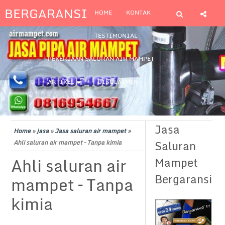
BERGARANSI
HOME
KONTAK
TESTIMONIAL
PEKERJAAN SALURAN AIR MAMPET
ARTIKEL
DISCLAIMER
Jasa
Home
»
jasa
»
Jasa saluran air mampet
»
Saluran
Ahli saluran air mampet – Tanpa kimia
Ahli saluran air
Mampet
Bergaransi
mampet – Tanpa
kimia