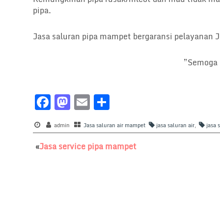
pipa.
Jasa saluran pipa mampet bergaransi pelayana
”Semoga 
F
M
E
S
a
a
m
h
c
admin
st
Jasa saluran air mampet
ai
ar
jasa saluran air
,
jasa
e
o
l
e
«
Jasa service pipa mampet
b
d
o
o
o
n
k