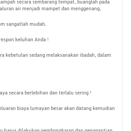
 sampah secara sembarang tempat, buanglah pada
saluran air menjadi mampet dan menggenang.
om sangatlah mudah.
respon keluhan Anda !
ara kebetulan sedang melaksanakan ibadah, dalam
a secara berlebihan dan terlalu sering !
eluaran biaya lumayan besar akan datang kemudian
u harus dilakukan pembongkaran dan penggantian