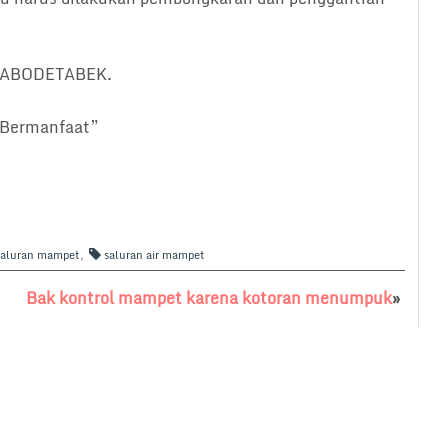
n JABODETABEK.
Bermanfaat”
 saluran mampet
,
saluran air mampet
Bak kontrol mampet karena kotoran menumpuk
»