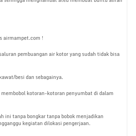
pa sehingga menghambat ateu membuat buntu aliran
s airmampet.com !
luran pembuangan air kotor yang sudah tidak bisa
 kawat/besi dan sebagainya.
k membobol kotoran-kotoran penyumbat di dalam
h ini tanpa bongkar tanpa bobok menjadikan
engganggu kegiatan dilokasi pengerjaan.