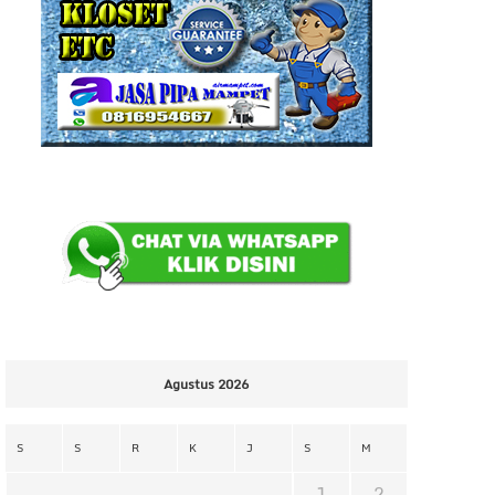
Agustus 2026
S
S
R
K
J
S
M
1
2