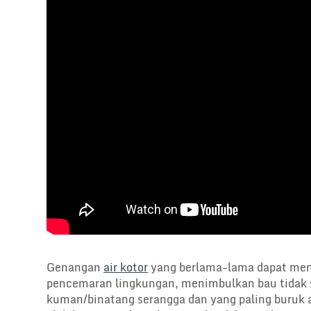
Genangan
air kotor
yang berlama-lama dapat men
pencemaran lingkungan, menimbulkan bau tidak s
kuman/binatang serangga dan yang paling buruk 