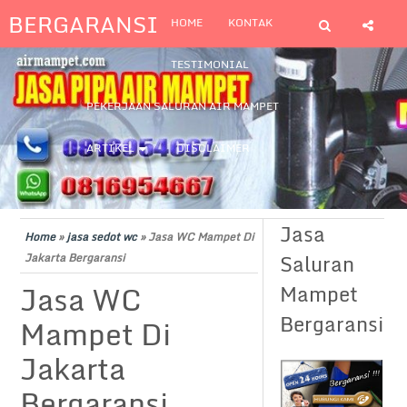
BERGARANSI
HOME
KONTAK
TESTIMONIAL
PEKERJAAN SALURAN AIR MAMPET
ARTIKEL
DISCLAIMER
Jasa
Home
»
jasa sedot wc
»
Jasa WC Mampet Di
Saluran
Jakarta Bergaransi
Jasa WC
Mampet
Bergaransi
Mampet Di
Jakarta
Bergaransi