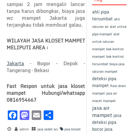
sampai 2 jam mengalir lancar
tanpa harus dibongkar, biaya jasa
ahli pipa
wc mampet Jakarta juga
tersumbat
ahli
terjangkau tidak membuat galau.
saluran air
alat untuk
pipa mampet
alat
WILAYAH JASA KLOSET MAMPET
untuk saluran
MELIPUTI AREA :
mampet
bak kontrol
mampet
bak kontrol
Jakarta
– Bogor – Depok –
tersumbat
biaya jasa
Tangerang – Bekasi
saluran mampet
deteksi pipa
mampet
Fast Respon untuk jasa kloset
floor drain
mampet Hubungi/whatsapp
mampet
jasa air
0816954667
macet mampet
jasa air
F
M
E
S
mampet
jasa
a
a
m
h
deteksi pipa
bocor
jasa
admin
jasa sedot wc
jasa kloset