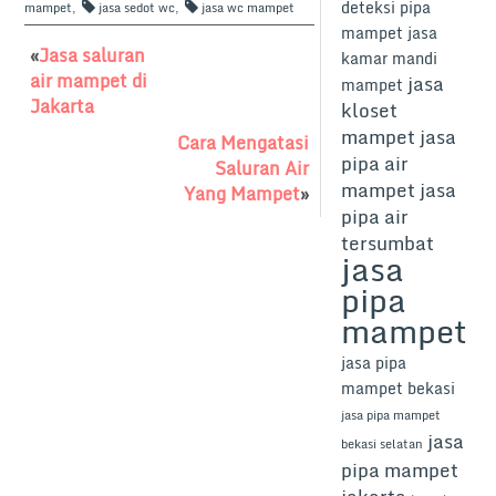
c
st
ai
ar
deteksi pipa
mampet
,
jasa sedot wc
,
jasa wc mampet
e
o
l
e
mampet
jasa
«
Jasa saluran
b
d
kamar mandi
air mampet di
jasa
mampet
o
o
Jakarta
kloset
o
n
mampet
jasa
Cara Mengatasi
pipa air
k
Saluran Air
mampet
jasa
Yang Mampet
»
pipa air
tersumbat
jasa
pipa
mampet
jasa pipa
mampet bekasi
jasa pipa mampet
jasa
bekasi selatan
pipa mampet