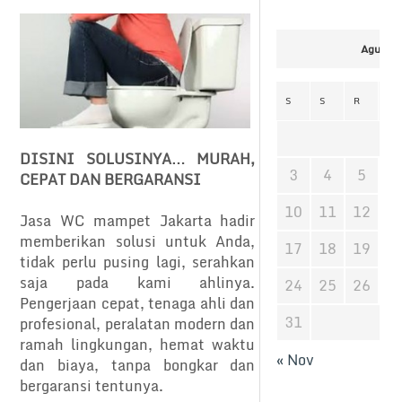
Agustus
S
S
R
K
DISINI SOLUSINYA… MURAH,
3
4
5
6
CEPAT DAN BERGARANSI
10
11
12
1
Jasa WC mampet Jakarta hadir
memberikan solusi untuk Anda,
17
18
19
2
tidak perlu pusing lagi, serahkan
saja pada kami ahlinya.
24
25
26
2
Pengerjaan cepat, tenaga ahli dan
31
profesional, peralatan modern dan
ramah lingkungan, hemat waktu
« Nov
dan biaya, tanpa bongkar dan
bergaransi tentunya.