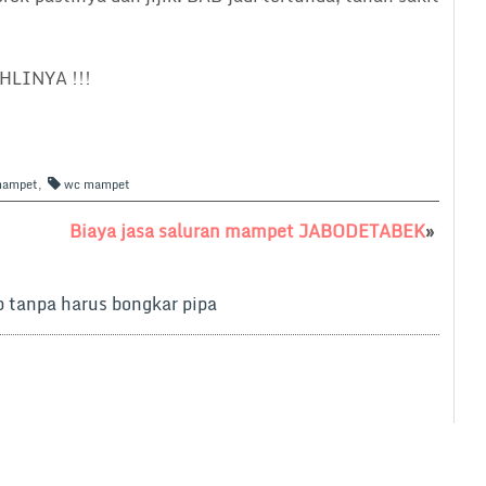
LINYA !!!
mampet
,
wc mampet
Biaya jasa saluran mampet JABODETABEK
»
tanpa harus bongkar pipa