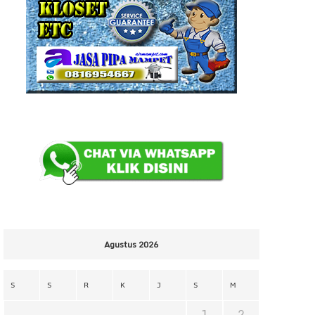
Agustus 2026
S
S
R
K
J
S
M
1
2