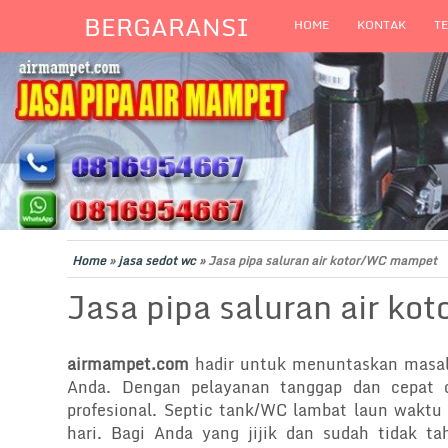
BERGARANSI
HOME
KONTAK
T
Home
»
jasa sedot wc
»
Jasa pipa saluran air kotor/WC mampet
Jasa pipa saluran air k
airmampet.com
hadir untuk menuntaskan mas
Anda. Dengan pelayanan tanggap dan cepat d
profesional. Septic tank/WC lambat laun waktu 
hari. Bagi Anda yang jijik dan sudah tidak ta