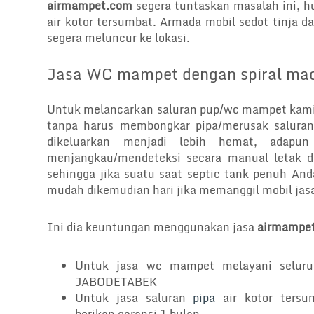
airmampet.com
segera tuntaskan masalah ini, h
air kotor tersumbat. Armada mobil sedot tinja 
segera meluncur ke lokasi.
Jasa WC mampet dengan spiral ma
Untuk melancarkan saluran pup/wc mampet kami 
tanpa harus membongkar pipa/merusak saluran
dikeluarkan menjadi lebih hemat, adapu
menjangkau/mendeteksi secara manual letak d
sehingga jika suatu saat septic tank penuh And
mudah dikemudian hari jika memanggil mobil jas
Ini dia keuntungan menggunakan jasa
airmampe
Untuk jasa wc mampet melayani seluru
JABODETABEK
Untuk jasa saluran
pipa
air kotor tersu