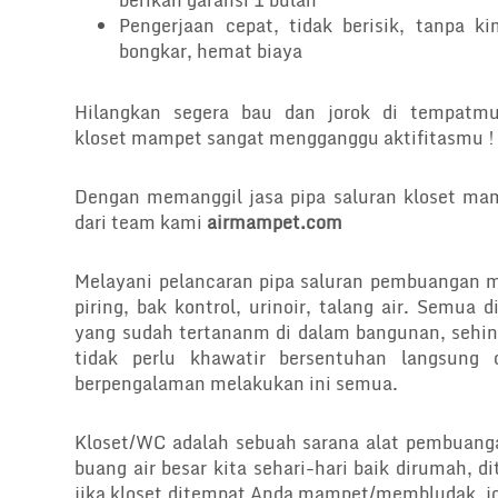
berikan garansi 1 bulan
Pengerjaan cepat, tidak berisik, tanpa ki
bongkar, hemat biaya
Hilangkan segera bau dan jorok di tempatm
kloset mampet sangat mengganggu aktifitasmu !
Dengan memanggil jasa pipa saluran kloset ma
dari team kami
airmampet.com
Melayani pelancaran pipa saluran pembuangan 
piring, bak kontrol, urinoir, talang air. Semua
yang sudah tertananm di dalam bangunan, sehin
tidak perlu khawatir bersentuhan langsun
berpengalaman melakukan ini semua.
Kloset/WC adalah sebuah sarana alat pembuang
buang air besar kita sehari-hari baik dirumah, 
jika kloset ditempat Anda mampet/membludak, joro