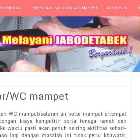
ESTIMONIAL
PEKERJAAN SALURAN AIR MAMPET
ARTIKEL
D
otor/WC mampet
alah WC mampet/
saluran
air kotor mampet ditempat
engan biaya kompetitif serta tenaga ramah dan
ke waktu pasti akan penuh seiring aktifitas sehari-
han lagi dengan masalah ini tidak perlu khawatir,