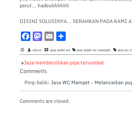
perut… hadeuhhhhhh
DISINI SOLUSINYA… SERAHKAN PADA KAMI AH
F
M
E
S
a
a
m
h
c
admin
st
jasa sedot wc
ai
ar
jasa sedot wc mampet
,
jasa wc 
e
o
l
e
«
Jasa membersihkan pipa tersumbat
b
d
Comments
o
o
Ping-balik:
Jasa WC Mampet - Melancarkan pup 
o
n
k
Comments are closed.