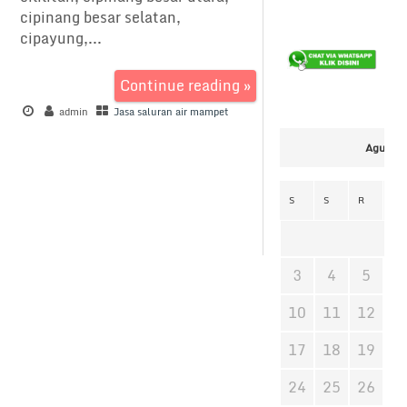
cipinang besar selatan,
cipayung,...
Continue reading »
admin
Jasa saluran air mampet
Agustus
S
S
R
K
3
4
5
6
10
11
12
1
17
18
19
2
24
25
26
2