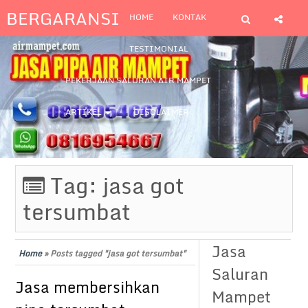
BERGARANSI
HOME
KONTAK
TESTIMONIAL
PEKERJAAN SALURAN AIR MAMPET
ARTIKEL
DISCLAIMER
Tag:
jasa got
tersumbat
Jasa
Home
»
Posts tagged "jasa got tersumbat"
Saluran
Jasa membersihkan
Mampet