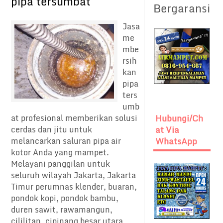
pipa tersumbat
Bergaransi
Jasa
me
mbe
rsih
kan
pipa
ters
umb
at profesional memberikan solusi
Hubungi/Ch
cerdas dan jitu untuk
At Via
melancarkan saluran pipa air
WhatsApp
kotor Anda yang mampet.
Melayani panggilan untuk
seluruh wilayah Jakarta, Jakarta
Timur perumnas klender, buaran,
pondok kopi, pondok bambu,
duren sawit, rawamangun,
cililitan, cipinang besar utara,