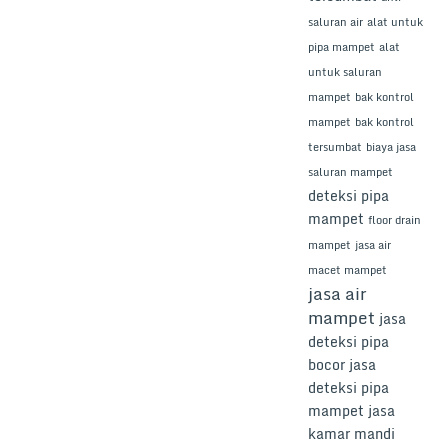
saluran air
alat untuk
pipa mampet
alat
untuk saluran
mampet
bak kontrol
mampet
bak kontrol
tersumbat
biaya jasa
saluran mampet
deteksi pipa
mampet
floor drain
mampet
jasa air
macet mampet
jasa air
mampet
jasa
deteksi pipa
bocor
jasa
deteksi pipa
mampet
jasa
kamar mandi