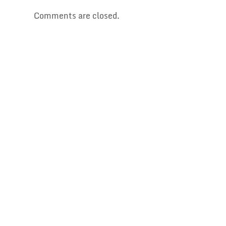
o
n
k
Comments are closed.