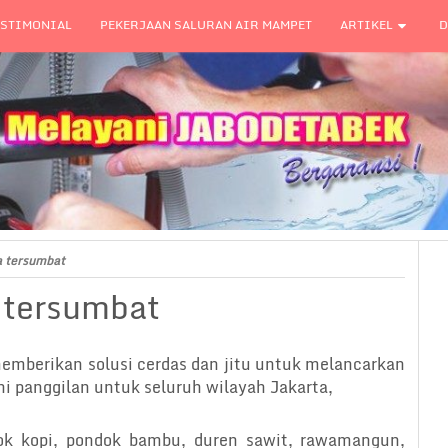
ESTIMONIAL
PEKERJAAN SALURAN AIR MAMPET
ARTIKEL
D
a tersumbat
 tersumbat
emberikan solusi cerdas dan jitu untuk melancarkan
ni panggilan untuk seluruh wilayah Jakarta,
ok kopi, pondok bambu, duren sawit, rawamangun,