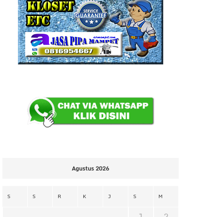
Agustus 2026
S
S
R
K
J
S
M
1
2