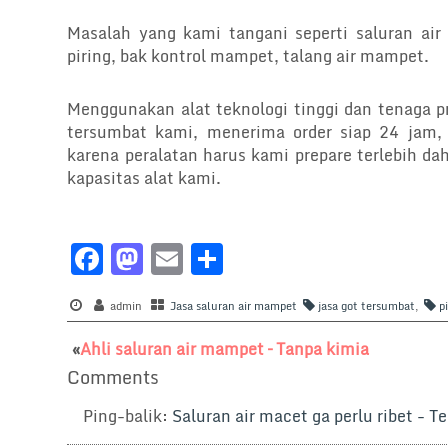
Masalah yang kami tangani seperti saluran ai
piring, bak kontrol mampet, talang air mampet.
Menggunakan alat teknologi tinggi dan tenaga p
tersumbat kami, menerima order siap 24 jam, 
karena peralatan harus kami prepare terlebih dah
kapasitas alat kami.
F
M
E
S
a
a
m
h
c
admin
st
Jasa saluran air mampet
ai
ar
jasa got tersumbat
,
p
e
o
l
e
«
Ahli saluran air mampet – Tanpa kimia
b
d
Comments
o
o
Ping-balik:
Saluran air macet ga perlu ribet - Te