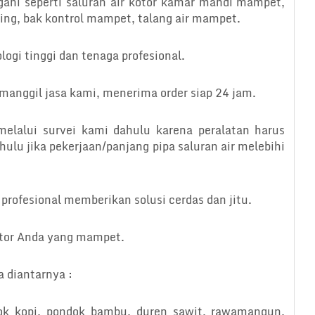
ani seperti saluran air kotor kamar mandi mampet,
ring, bak kontrol mampet, talang air mampet.
ogi tinggi dan tenaga profesional.
anggil jasa kami, menerima order siap 24 jam.
melalui survei kami dahulu karena peralatan harus
hulu jika pekerjaan/panjang pipa saluran air melebihi
profesional memberikan solusi cerdas dan jitu.
kotor Anda yang mampet.
a diantarnya :
ok kopi, pondok bambu, duren sawit, rawamangun,