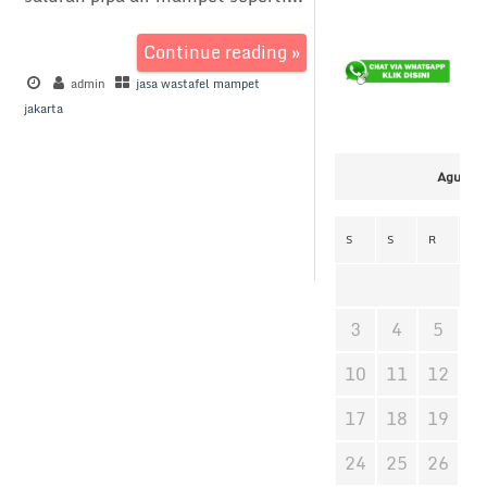
Continue reading »
admin
jasa wastafel mampet
jakarta
Agustus
S
S
R
K
3
4
5
6
10
11
12
1
17
18
19
2
24
25
26
2