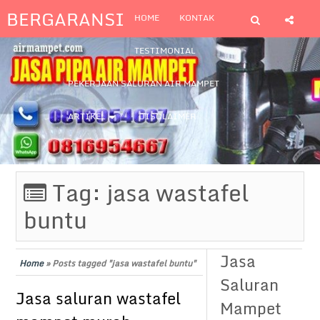
BERGARANSI
HOME
KONTAK
TESTIMONIAL
PEKERJAAN SALURAN AIR MAMPET
ARTIKEL
DISCLAIMER
Tag:
jasa wastafel
buntu
Jasa
Home
»
Posts tagged "jasa wastafel buntu"
Saluran
Jasa saluran wastafel
Mampet