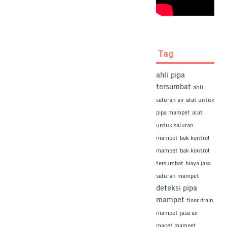
Tag
ahli pipa
tersumbat
ahli
saluran air
alat untuk
pipa mampet
alat
untuk saluran
mampet
bak kontrol
mampet
bak kontrol
tersumbat
biaya jasa
saluran mampet
deteksi pipa
mampet
floor drain
mampet
jasa air
macet mampet