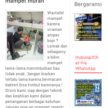
mampet murah
Bergaransi
Wastafel
mampet
karena
siraman
ampas
kopi ?
Lemak dan
sebagainy
a bikin
Hubungi/Ch
mampet
At Via
lama-lama menimbulkan bau
WhatsApp
tidak enak. Jangan biarkan
terlalu lama karena bermacam
bakteri bisa timbul karenanya !
Disini kami siap dengan teknik
dan keahlian kami dalam
penanganan berbagai keluhan
saluran pipa air mampet seperti...