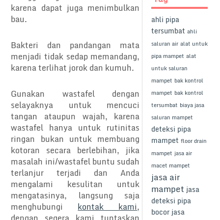
karena dapat juga menimbulkan
bau.
ahli pipa
tersumbat
ahli
Bakteri dan pandangan mata
saluran air
alat untuk
menjadi tidak sedap memandang,
pipa mampet
alat
karena terlihat jorok dan kumuh.
untuk saluran
mampet
bak kontrol
Gunakan wastafel dengan
mampet
bak kontrol
selayaknya untuk mencuci
tersumbat
biaya jasa
tangan ataupun wajah, karena
saluran mampet
wastafel hanya untuk rutinitas
deteksi pipa
ringan bukan untuk membuang
mampet
floor drain
kotoran secara berlebihan, jika
mampet
jasa air
masalah ini/wastafel buntu sudah
macet mampet
terlanjur terjadi dan Anda
jasa air
mengalami kesulitan untuk
mampet
jasa
mengatasinya, langsung saja
deteksi pipa
menghubungi
kontak kami
,
bocor
jasa
dengan segera kami tuntaskan