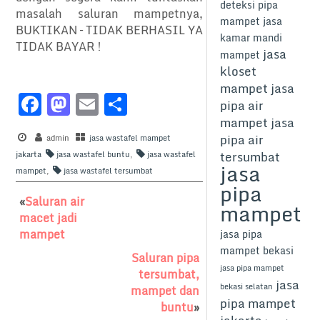
deteksi pipa
masalah saluran mampetnya,
mampet
jasa
BUKTIKAN – TIDAK BERHASIL YA
kamar mandi
TIDAK BAYAR !
jasa
mampet
kloset
mampet
jasa
F
M
E
S
pipa air
a
a
m
h
mampet
jasa
pipa air
c
admin
st
jasa wastafel mampet
ai
ar
tersumbat
jakarta
jasa wastafel buntu
,
jasa wastafel
e
o
l
e
jasa
mampet
,
jasa wastafel tersumbat
pipa
b
d
«
Saluran air
mampet
o
o
macet jadi
o
n
mampet
jasa pipa
mampet bekasi
k
Saluran pipa
jasa pipa mampet
tersumbat,
jasa
bekasi selatan
mampet dan
pipa mampet
buntu
»