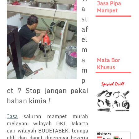
Jasa Pipa
a
Mampet
st
af
el
m
a
Mata Bor
Khusus
m
p
et ? Stop jangan pakai
bahan kimia !
Jasa
saluran mampet murah
melayani wilayah DKI Jakarta
dan wilayah BODETABEK, tenaga
ahli dan dapat dipercaya bekerja