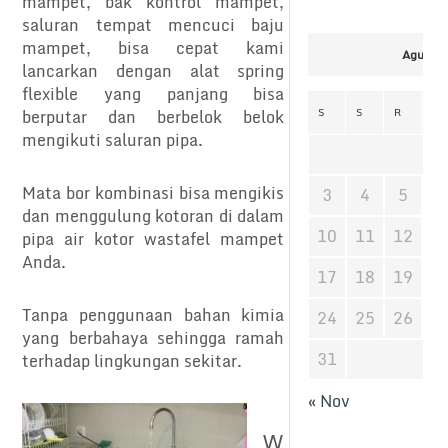
mampet, bak kontrol mampet,
saluran tempat mencuci baju
mampet, bisa cepat kami
Agustus
lancarkan dengan alat spring
flexible yang panjang bisa
S
S
R
K
berputar dan berbelok belok
mengikuti saluran pipa.
Mata bor kombinasi bisa mengikis
3
4
5
6
dan menggulung kotoran di dalam
10
11
12
1
pipa air kotor wastafel mampet
Anda.
17
18
19
2
Tanpa penggunaan bahan kimia
24
25
26
2
yang berbahaya sehingga ramah
31
terhadap lingkungan sekitar.
« Nov
W