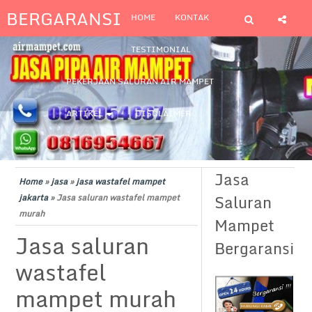
BERGARANSI
HOME
KONTAK
TESTIMONIAL
PEKERJAAN SALURAN AIR MAMPET
ARTIKEL
DISCLAIMER
Jasa
Home
»
jasa
»
jasa wastafel mampet
Saluran
jakarta
»
Jasa saluran wastafel mampet
murah
Mampet
Jasa saluran
Bergaransi
wastafel
mampet murah