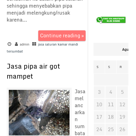
sehingga menyebabkan pipa
menjadi melengkung/rusak
karena...
Continue reading »
admin
jasa saluran kamar mandi
Agustus
tersumbat
Jasa pipa air got
S
S
R
K
mampet
Jasa
3
4
5
6
mel
10
11
12
1
anc
arka
17
18
19
2
n
sum
24
25
26
2
bata