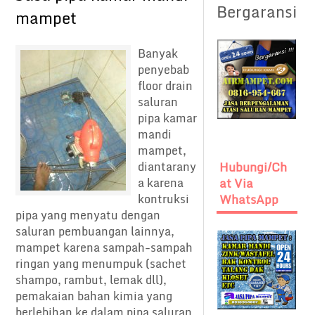
Bergaransi
mampet
Banyak
penyebab
floor drain
saluran
pipa kamar
mandi
mampet,
diantarany
Hubungi/Ch
a karena
At Via
kontruksi
WhatsApp
pipa yang menyatu dengan
saluran pembuangan lainnya,
mampet karena sampah-sampah
ringan yang menumpuk (sachet
shampo, rambut, lemak dll),
pemakaian bahan kimia yang
berlebihan ke dalam pipa saluran