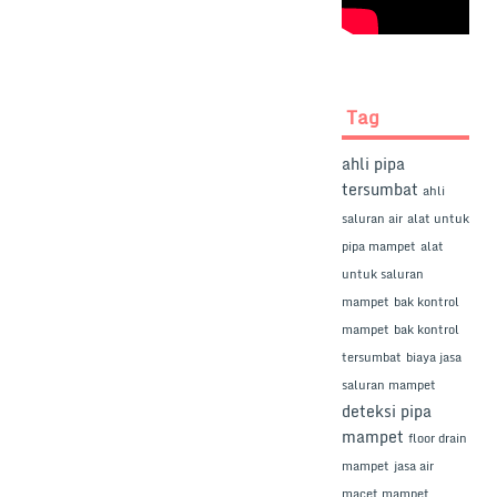
Tag
ahli pipa
tersumbat
ahli
saluran air
alat untuk
pipa mampet
alat
untuk saluran
mampet
bak kontrol
mampet
bak kontrol
tersumbat
biaya jasa
saluran mampet
deteksi pipa
mampet
floor drain
mampet
jasa air
macet mampet