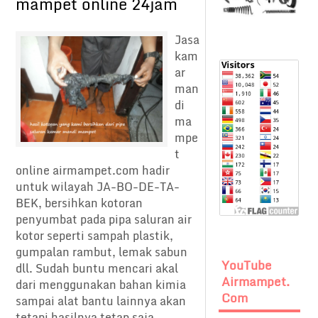
mampet online 24jam
Jasa
kam
ar
man
di
ma
mpe
t
online airmampet.com hadir
untuk wilayah JA-BO-DE-TA-
BEK, bersihkan kotoran
penyumbat pada pipa saluran air
kotor seperti sampah plastik,
gumpalan rambut, lemak sabun
YouTube
dll. Sudah buntu mencari akal
Airmampet.
dari menggunakan bahan kimia
Com
sampai alat bantu lainnya akan
tetapi hasilnya tetap saja