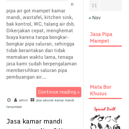
n
31
pipa air got mampet kamar
mandi, wastafel, kitchen sink,
« Nov
bak kontrol, WC, talang air dsb.
Dikerjakan cepat, menghemat
Jasa Pipa
biaya karena tanpa bongkar-
Mampet
bongkar pipa saluran, sehingga
tidak berantakan dan tidak
memakan waktu lama, tenaga
jasa kami sudah berpengalaman
membersihkan saluran pipa
pembuangan air...
Mata Bor
Continue reading »
Khusus
admin
jasa saluran kamar mandi
tersumbat
Jasa kamar mandi