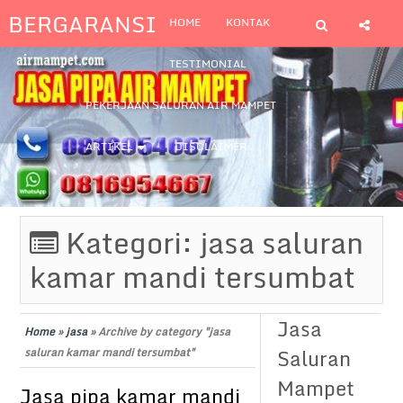
BERGARANSI
HOME
KONTAK
TESTIMONIAL
PEKERJAAN SALURAN AIR MAMPET
ARTIKEL
DISCLAIMER
Kategori:
jasa saluran
kamar mandi tersumbat
Jasa
Home
»
jasa
»
Archive by category "jasa
Saluran
saluran kamar mandi tersumbat"
Mampet
Jasa pipa kamar mandi