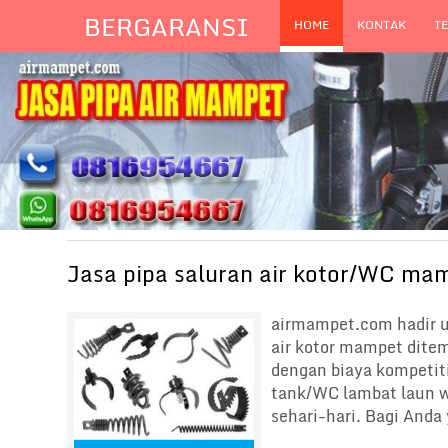
BERGARANSI
HOME
KONTAK
T
Jasa pipa saluran air kotor/WC ma
airmampet.com hadir 
air kotor mampet dite
dengan biaya kompetiti
tank/WC lambat laun wa
sehari-hari. Bagi Anda 