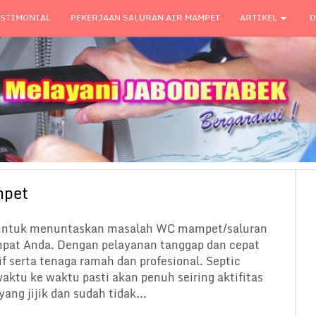
ESTIMONIAL
PEKERJAAN SALURAN AIR MAMPET
ARTIKEL
D
mpet
untuk menuntaskan masalah WC mampet/saluran
mpat Anda. Dengan pelayanan tanggap dan cepat
f serta tenaga ramah dan profesional. Septic
ktu ke waktu pasti akan penuh seiring aktifitas
yang jijik dan sudah tidak...