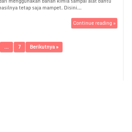
dari menggunakan bahan kimia sampai alat bantu
hasilnya tetap saja mampet. Disini...
Continue reading »
…
7
Berikutnya »