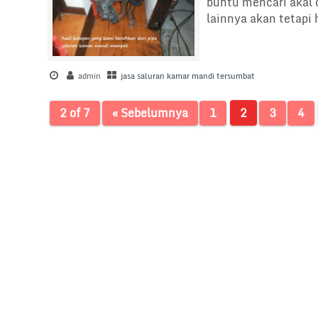
buntu mencari akal 
lainnya akan tetapi 
admin
jasa saluran kamar mandi tersumbat
2 of 7
« Sebelumnya
1
2
3
4