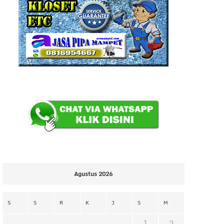
Agustus 2026
S
S
R
K
J
S
M
1
2