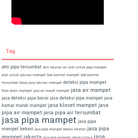
Tag
ahli pipa tersumbat
ahli saluran air
alat untuk pipa mampet
alat untuk saluran mampet
bak kontrol mampet
bak kontrol
deteksi pipa mampet
tersumbat
biaya jasa saluran mampet
jasa air mampet
floor drain mampet
jasa air macet mampet
jasa deteksi pipa bocor
jasa deteksi pipa mampet
jasa
jasa kloset mampet
jasa
kamar mandi mampet
pipa air mampet
jasa pipa air tersumbat
jasa pipa mampet
jasa pipa
jasa pipa
mampet bekasi
jasa pipa mampet bekasi selatan
jasa
mampet jakarta
jasa pipa mampet jakarta timur